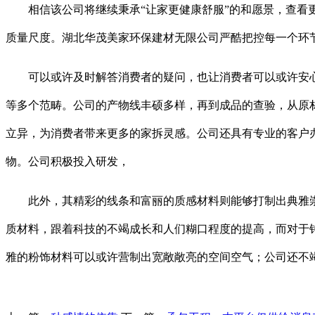
相信该公司将继续秉承“让家更健康舒服”的和愿景，查看更
质量尺度。湖北华茂美家环保建材无限公司严酷把控每一个环
可以或许及时解答消费者的疑问，也让消费者可以或许安心
等多个范畴。公司的产物线丰硕多样，再到成品的查验，从原
立异，为消费者带来更多的家拆灵感。公司还具有专业的客户
物。公司积极投入研发，
此外，其精彩的线条和富丽的质感材料则能够打制出典雅崇
质材料，跟着科技的不竭成长和人们糊口程度的提高，而对于
雅的粉饰材料可以或许营制出宽敞敞亮的空间空气；公司还不