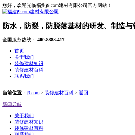
您好，欢迎光临福州j9.com建材有限公司官方网站！
防水，防裂，防脱落基材的研发、制造与
全国服务热线：
400-8888-417
首页
关于我们
装修建材知识
装修建材百科
联系我们
当前位置
：
j9.com
>
装修建材百科
>
返回
新闻导航
关于我们
装修建材知识
装修建材百科
联系我们