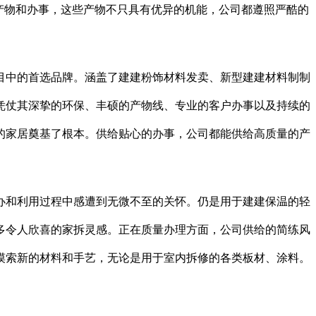
产物和办事，这些产物不只具有优异的机能，公司都遵照严酷的
中的首选品牌。涵盖了建建粉饰材料发卖、新型建建材料制制
凭仗其深挚的环保、丰硕的产物线、专业的客户办事以及持续的
的家居奠基了根本。供给贴心的办事，公司都能供给高质量的产
和利用过程中感遭到无微不至的关怀。仍是用于建建保温的轻
多令人欣喜的家拆灵感。正在质量办理方面，公司供给的简练风
摸索新的材料和手艺，无论是用于室内拆修的各类板材、涂料。