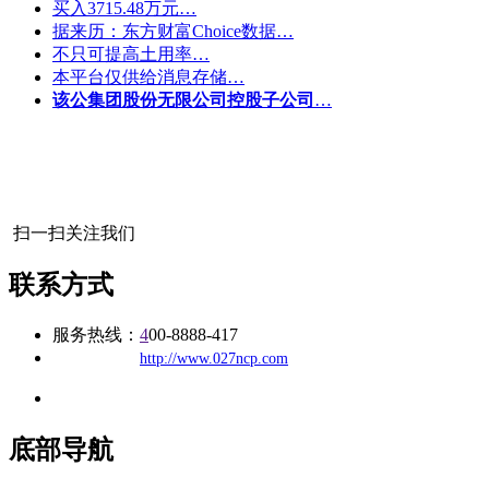
买入3715.48万元…
据来历：东方财富Choice数据…
不只可提高土用率…
本平台仅供给消息存储…
该公集团股份无限公司控股子公司
…
扫一扫关注我们
联系方式
服务热线：
4
00-8888-417
公司
网址：
http://www.027ncp.com
地址：福建省福州市仓山区建新镇台屿路198号华威商贸中心一期7
底部导航