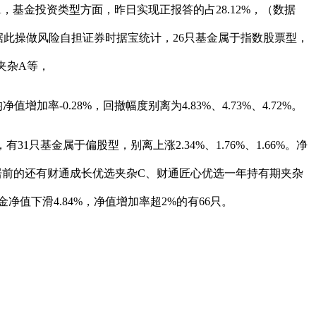
基金投资类型方面，昨日实现正报答的占28.12%，（数据
，据此操做风险自担证券时据宝统计，26只基金属于指数股票型，
夹杂A等，
0.28%，回撤幅度别离为4.83%、4.73%、4.72%。
基金属于偏股型，别离上涨2.34%、1.76%、1.66%。净
度居前的还有财通成长优选夹杂C、财通匠心优选一年持有期夹杂
基金净值下滑4.84%，净值增加率超2%的有66只。