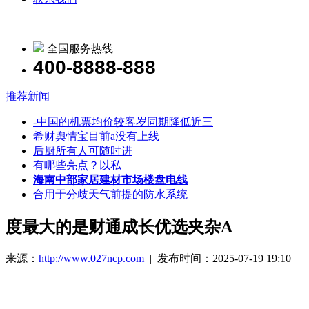
全国服务热线
400-8888-888
推荐新闻
-中国的机票均价较客岁同期降低近三
希财舆情宝目前a没有上线
后厨所有人可随时进
有哪些亮点？以私
海南中部家居建材市场楼盘电线
合用于分歧天气前提的防水系统
度最大的是财通成长优选夹杂A
来源：
http://www.027ncp.com
| 发布时间：2025-07-19 19:10