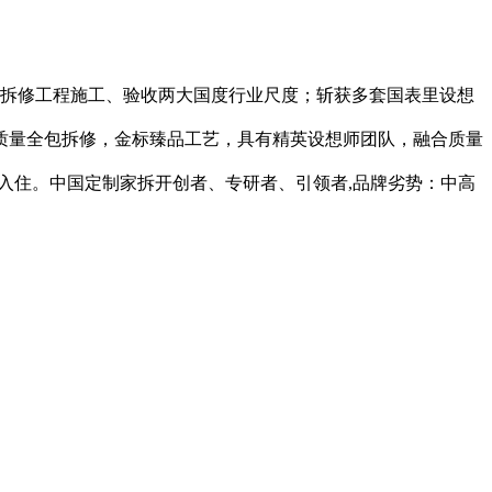
拆修工程施工、验收两大国度行业尺度；斩获多套国表里设想
质量全包拆修，金标臻品工艺，具有精英设想师团队，融合质量
拎包入住。中国定制家拆开创者、专研者、引领者,品牌劣势：中高