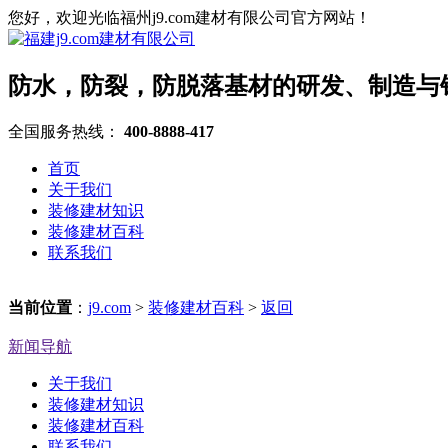
您好，欢迎光临福州j9.com建材有限公司官方网站！
防水，防裂，防脱落基材的研发、制造与
全国服务热线：
400-8888-417
首页
关于我们
装修建材知识
装修建材百科
联系我们
当前位置
：
j9.com
>
装修建材百科
>
返回
新闻导航
关于我们
装修建材知识
装修建材百科
联系我们