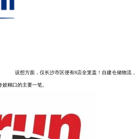
设想方面，仅长沙市区便有8店全笼盖！自建仓储物流，
夸姣糊口的主要一笔。