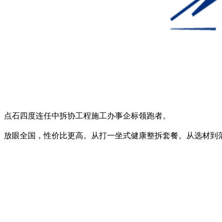
点石四度连任中拆协工程施工办事企标领跑者。
放眼全国，性价比更高。从打一坐式健康整拆套餐。从选材到