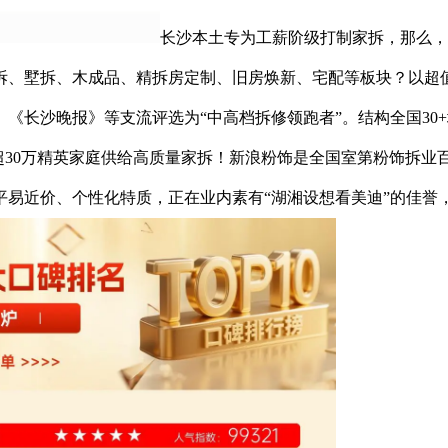
长沙本土专为工薪阶级打制家拆，那么，点石
拆、墅拆、木成品、精拆房定制、旧房焕新、宅配等板块？以超值
《长沙晚报》等支流评选为“中高档拆修领跑者”。结构全国30+
超30万精英家庭供给高质量家拆！新浪粉饰是全国室第粉饰拆
平易近价、个性化特质，正在业内素有“湖湘设想看美迪”的佳誉