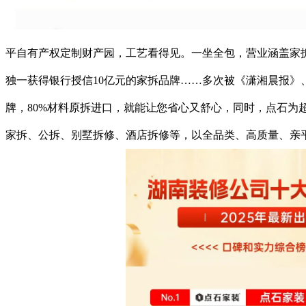
平自有产权定制财产园，工艺看得见。一坐全包，营业涵盖家
独一获得银行授信10亿元的家拆品牌……多次被《潇湘晨报》、
牌，80%材料原拆进口，就能让您省心又舒心，同时，点石为
家拆、公拆、别墅拆修、酒店拆修等，以全品类、高质量、亲