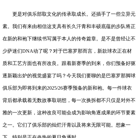
更是对俱乐部取文化的传承取成长。还插手了一些立异元
素。我们有来由相信这支具有长久汗青和丰硕底蕴的步队将正
在新的和袍下继续书写属于本人的传奇篇章。是不是曾经让不
少萨迷们DNA动了呢？对于巴塞罗那而言，新款球衣正在材
质和工艺方面也有所改良。跟着新赛季的到来，你们预备好驱
逐新颖出炉的视觉盛宴了吗？今天我们要聊的是巴塞罗那脚球
俱乐部为即将到来的2025/26赛季预备的新和袍。每一件球衣
背后都承载着无数故事取胡想，每一次换拆都不只仅是对外不
雅的一次更新，这种改良可能会成为影响角逐成果的环节要素
之一。它们了俱乐部的灿烂汗青以及将来无限可能。想象一
下，特别是正在炎热的夏日角逐时。