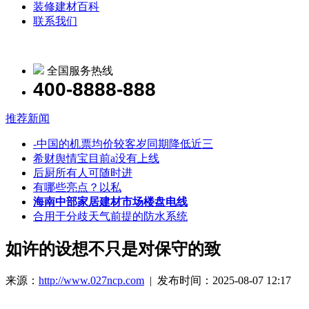
装修建材百科
联系我们
全国服务热线
400-8888-888
推荐新闻
-中国的机票均价较客岁同期降低近三
希财舆情宝目前a没有上线
后厨所有人可随时进
有哪些亮点？以私
海南中部家居建材市场楼盘电线
合用于分歧天气前提的防水系统
如许的设想不只是对保守的致
来源：
http://www.027ncp.com
| 发布时间：2025-08-07 12:17