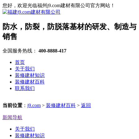
您好，欢迎光临福州j9.com建材有限公司官方网站！
防水，防裂，防脱落基材的研发、制造与
销售
全国服务热线：
400-8888-417
首页
关于我们
装修建材知识
装修建材百科
联系我们
当前位置
：
j9.com
>
装修建材百科
>
返回
新闻导航
关于我们
装修建材知识