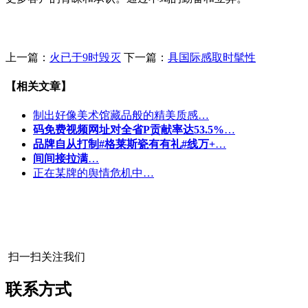
上一篇：
火已于9时毁灭
下一篇：
具国际感取时髦性
【相关文章】
制出好像美术馆藏品般的精美质感…
码免费视频网址对全省P贡献率达53.5%
…
品牌自从打制#格莱斯瓷有有礼#线万+
…
间间接拉满
…
正在某牌的舆情危机中…
扫一扫关注我们
联系方式