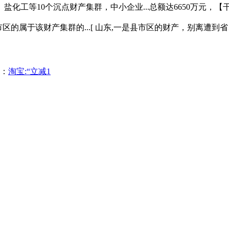
工等10个沉点财产集群，中小企业...总额达6650万元，
区的属于该财产集群的...[ 山东,一是县市区的财产，别离遭到省
：
淘宝:“立减1