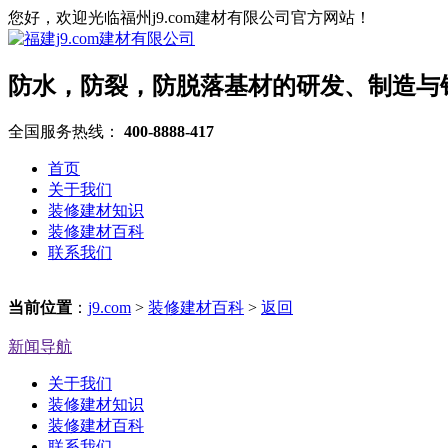
您好，欢迎光临福州j9.com建材有限公司官方网站！
防水，防裂，防脱落基材的研发、制造与
全国服务热线：
400-8888-417
首页
关于我们
装修建材知识
装修建材百科
联系我们
当前位置
：
j9.com
>
装修建材百科
>
返回
新闻导航
关于我们
装修建材知识
装修建材百科
联系我们