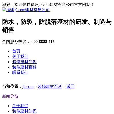
您好，欢迎光临福州j9.com建材有限公司官方网站！
防水，防裂，防脱落基材的研发、制造与
销售
全国服务热线：
400-8888-417
首页
关于我们
装修建材知识
装修建材百科
联系我们
当前位置
：
j9.com
>
装修建材百科
>
返回
新闻导航
关于我们
装修建材知识