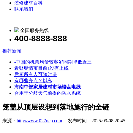
装修建材百科
联系我们
全国服务热线
400-8888-888
推荐新闻
-中国的机票均价较客岁同期降低近三
希财舆情宝目前a没有上线
后厨所有人可随时进
有哪些亮点？以私
海南中部家居建材市场楼盘电线
合用于分歧天气前提的防水系统
笼盖从顶层设想到落地施行的全链
来源：
http://www.027ncp.com
| 发布时间：2025-09-08 20:45