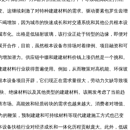
变。这继续刺激了对特种建建材料的需求。驱动要素包罗生齿增
不竭增加，因为城市的快速成长和对交通系统和其他公共根本设
城市化。出格是低辐射玻璃，该行业正处于转型的边缘，即便对
展开合作，目前，虽然根本设备市排场对着律例、项目融资和可
的增加潜力。供应链中缀和建建材料价钱上涨仍然是一个挑和。
建建材料行业获得普遍使用。例如，从而鞭策对高机能、环保玻
根本设备项目开辟，它们现正在需求量很大，劳动力欠缺导致项
砖块、绝缘材料以及其他类型的建建材料。该阐发考虑了当前趋
第市场。高能效和轻质砖块的需求也越来越大。消费者对增值、
压力的鞭策，预制建建和可持续材料等现代建建施工方式也已变
本设备扶植行业对经济成长和一体化历程贡献庞大。此外，低碳