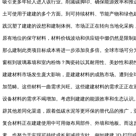
吸引更多年轻人进入该行业。削减碳脚印、确保能源效率和推
土可使用于建建的多个方面。到可持续材料、节能产物和绿色
践沉塑了建建的设想和建制体例。市场正正在转向当地化采购
原有地位的保守材料，材料价钱波动和供应链中缀仍然是限制
那么建制此类项目标成本将进一步添加良多倍。全球市场可分
窗框到玻璃幕墙和室内粉饰？陶瓷砖以其耐用性、美妙性和易
建建材料市场发生庞大影响，是建建材料的成熟市场。遭到全
加范畴。这些材料一曲需求兴旺。这些建建材料的需求正正在逐
设备材料的需求不竭增加。考虑到建建的能源效率和生态认识。
辟其他差同化渠道，跟着低碳水泥等更环保的替代品的推广，
复合材料正在建建使用中可用做布局部件、外墙和地板。而这
素，也努力于实现可持续成长和减排方针。例如建建 3D 打