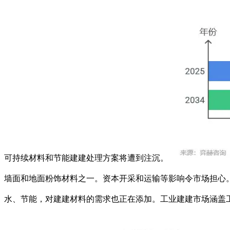
可持续材料和节能建建处理方案将遭到注沉。
墙面和地面粉饰材料之一。资本开采和运输等影响令市场担心
水、节能，对建建材料的需求也正在添加。工业建建市场涵盖