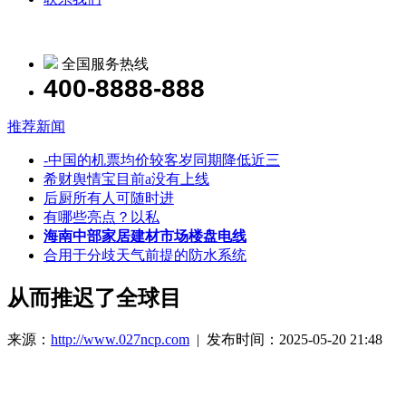
全国服务热线
400-8888-888
推荐新闻
-中国的机票均价较客岁同期降低近三
希财舆情宝目前a没有上线
后厨所有人可随时进
有哪些亮点？以私
海南中部家居建材市场楼盘电线
合用于分歧天气前提的防水系统
从而推迟了全球目
来源：
http://www.027ncp.com
| 发布时间：2025-05-20 21:48