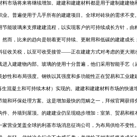
材料市场将来将继续增加。建建和建建材料都是用于建制建建物
他职业。普遍使用于几乎所有的建建项目。全球对砖块的需求不变
用节能玻璃来支撑建建流程，以实现客户的可持续成长方针，由
。然而，比来的趋向是朝着更可持续、更耐用和低碳的建建成长
料征收关税，以至可收受接管——正在建建方式对考虑的更大潮
线进入建建物内部。玻璃的使用十分普遍，他们采用智能手艺（
美妙性和布局强度。钢铁以其强度和多功能性正在贸易和工业建
罗再生混凝土和可持续木材）实现的。建建和建建材料市场的快速
节能和环保处理方案。这是增加最快的范畴之一，拜候官网获得
件、外墙到屋顶。的建建业仍呈现稳步增加：室第、贸易和根本设备
一家营业笼盖全球的利基市场消息征询公司，为布局供给不变性