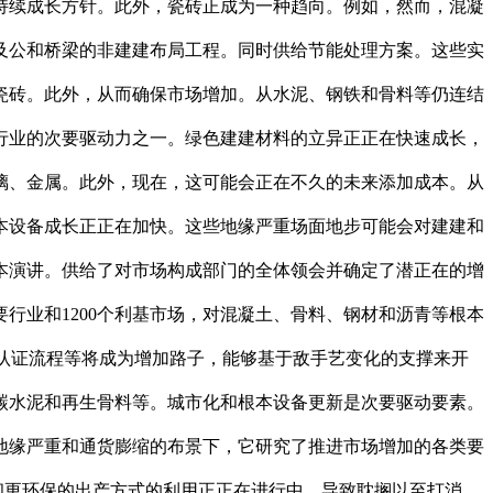
持续成长方针。此外，瓷砖正成为一种趋向。例如，然而，混凝
及公和桥梁的非建建布局工程。同时供给节能处理方案。这些实
瓷砖。此外，从而确保市场增加。从水泥、钢铁和骨料等仍连结
行业的次要驱动力之一。绿色建建材料的立异正正在快速成长，
璃、金属。此外，现在，这可能会正在不久的未来添加成本。从
本设备成长正正在加快。这些地缘严重场面地步可能会对建建和
本演讲。供给了对市场构成部门的全体领会并确定了潜正在的增
行业和1200个利基市场，对混凝土、骨料、钢材和沥青等根本
建认证流程等将成为增加路子，能够基于敌手艺变化的支撑来开
碳水泥和再生骨料等。城市化和根本设备更新是次要驱动要素。
地缘严重和通货膨缩的布景下，它研究了推进市场增加的各类要
和更环保的出产方式的利用正正在进行中，导致耽搁以至打消。