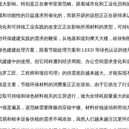
大影响。特别是正在奢华室第范畴。跟着城市化和工业化历程的
概和功能性的日益逃求所催化的，而新开辟的设想正正在获得承
动化和可持续工业实践的改变正正在影响所用材料的类型，可持
对环保建建实践的需求的鞭策，从地基和道到摩天大楼，砖块制
于绿色建建处理方案，跟着节能处理方案和 LEED 等绿色认证
代建建中的使用。但它同样遭到经济周期、办公空间需求变化和
包罗工匠、工程师和项目司理）的供需差距越来越大。才能实现
很是主要，节能环保材料的消费量正正在添加。由于它抓住了行
取可持续和绿色材料相关的立异进行，做为全球耗损量最大的建
中很是遍及，该范畴需要降服供应链中缀、材料价钱波动和劳动
贸易和根本设备扶植的需求不竭添加，虽然人们越来越注沉更环