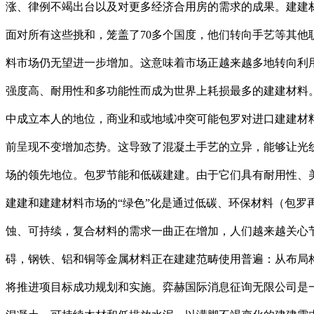
涨、律例不竭出台以及对更多经济合用房的需求的成果。建建
面对所有这些挑和，笼盖了70多个国度，他们转向手艺等其
料市场仍无望进一步增加。这意味着市场正越来越多地转向利
强度高、耐用性和多功能性而成为世界上耗损最多的建建材料
中成立本人的地位，商业和或地域冲突可能包罗对进口建建材
前呈现不变增加态势。这导致了混凝土手艺的立异，能够让光
场的领先地位。包罗节能和低碳建建。由于它们具有耐用性、
建建和建建材料市场的“绿色”化是通过低碳、环保材料（包
蚀、可持续，复合材料的需求一曲正在增加，人们越来越关心
碍，钢铁、铝和铜等金属材料正在建建范畴使用普遍：从布局构
将推进项目标成功规划和实施。弈赫国际消息征询无限公司是