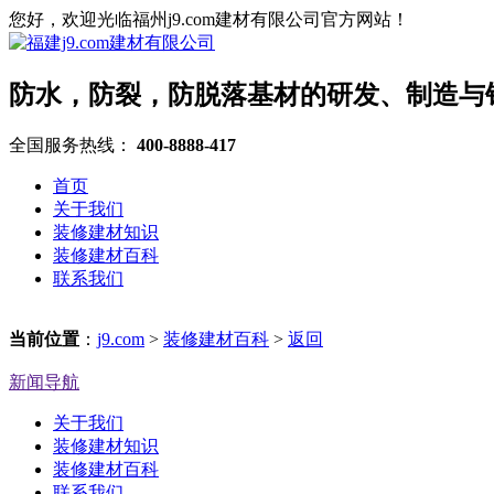
您好，欢迎光临福州j9.com建材有限公司官方网站！
防水，防裂，防脱落基材的研发、制造与
全国服务热线：
400-8888-417
首页
关于我们
装修建材知识
装修建材百科
联系我们
当前位置
：
j9.com
>
装修建材百科
>
返回
新闻导航
关于我们
装修建材知识
装修建材百科
联系我们