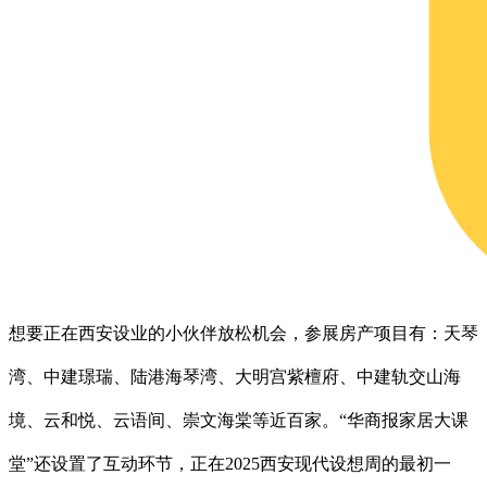
想要正在西安设业的小伙伴放松机会，参展房产项目有：天琴
湾、中建璟瑞、陆港海琴湾、大明宫紫檀府、中建轨交山海
境、云和悦、云语间、崇文海棠等近百家。“华商报家居大课
堂”还设置了互动环节，正在2025西安现代设想周的最初一