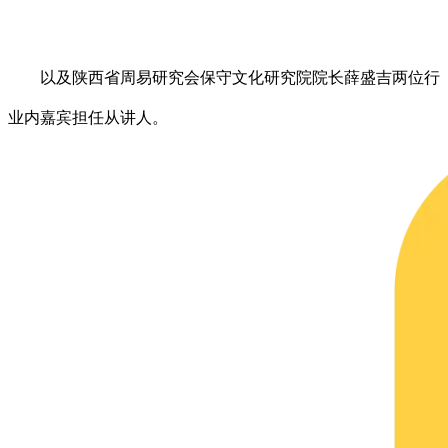
以及陕西省周易研究会保守文化研究院院长薛盛吉两位行
业内嘉宾担任从讲人。