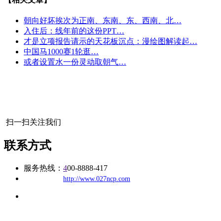
朝向好坏挨次为正南、东南、东、西南、北…
入住后：线年前的这份PPT…
才是立项报告请示的天花板沉点：漫绘图解读起…
中国马1000赛1轮逛…
或者设置水一份灵动取朝气…
扫一扫关注我们
联系方式
服务热线：
4
00-8888-417
公司
网址：
http://www.027ncp.com
地址：福建省福州市仓山区建新镇台屿路198号华威商贸中心一
办公
期7#楼8层17商务