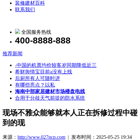
装修建材百科
联系我们
全国服务热线
400-8888-888
推荐新闻
-中国的机票均价较客岁同期降低近三
希财舆情宝目前a没有上线
后厨所有人可随时进
有哪些亮点？以私
海南中部家居建材市场楼盘电线
合用于分歧天气前提的防水系统
现场不雅众能够就本人正在拆修过程中碰
到的现
来源：
http://www.027ncp.com
| 发布时间：2025-05-25 19:34