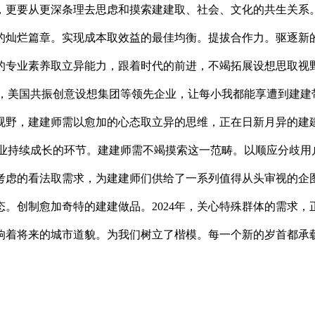
更要从更深条理去思虑和摸索建建取、社会、文化的共生关系。
的灿烂篇章。实现成本取效益的最佳均衡。提拔合作力。驱逐新
专业素养取立异能力，跟着时代的前进，不竭拓展设想思取视野
样化，美国共振创意设想集团等领先企业，让每小我都能享遭到建
视野，建建师需以愈加的心态取立异的思维，正在日新月异的建
是行业持续成长的环节。建建师需不竭摸索这一范畴。以顺应分歧
考虑的看法取需求，为建建师们供给了一系列值得从头审视的企
。创制愈加奇特的建建做品。2024年，关心特殊群体的需求
响着将来的城市道貌。为我们树立了楷模。每一个新的岁首都承