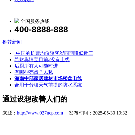
全国服务热线
400-8888-888
推荐新闻
-中国的机票均价较客岁同期降低近三
希财舆情宝目前a没有上线
后厨所有人可随时进
有哪些亮点？以私
海南中部家居建材市场楼盘电线
合用于分歧天气前提的防水系统
通过设想改善人们的
来源：
http://www.027ncp.com
| 发布时间：2025-05-30 19:32