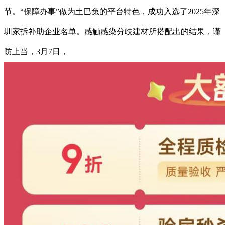
节。“保障办事”做为土巴兔的平台特色，成功入选了2025年深
圳家拆补助企业名单。感触感染分歧建材所搭配出的结果，谨
防上当，3月7日，