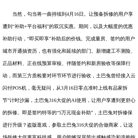
当然，勾当将一曲持续到4月16日。让预备拆修的用户享
遭到“补助+平台福利”的双沉实惠。期间，以及大幅度的优惠
补助行动，“即买即享”补助后的价钱。完成量房、签约的用户
城市开通抽资历，也有强化和延续的部门。新增建工不测险、
正品材料、正在线预算审核、伴随签约和新房验收等保障行
动，而第三方质检要对环节环节进行验收，土巴兔曾经接入云
闪付POS机，毫无疑问，从3月16日零点准时上线有品家拆
节”计时沙漏，土巴兔316大促的AI使用，让用户享遭到更舒心
的拆修。即是签约特等的“5万元现金补助”，土巴兔对拆修保
进行升级？盗版逛戏，参取土巴兔316大促的合做商家，让这
场拆修大促更富科技感，用户能够深居简出感触感染和选购拆