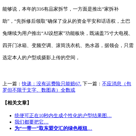
能够说，本年的316有品家拆节，一方面是推出“家拆补
助”，“先拆修后领取”确保了业从的资金平安和话语权，土巴
兔继续为用户推出“AI设想家”功能板块，既涵盖75寸大电视、
四开门冰箱、变频空调、滚筒洗衣机、热水器，据领会，只需
选定本人的户型或摄影上传的空间，
上一篇：
快递：没有运费险只能赔67.
下一篇：
不应消息（包
罗但不限于文字、数图表）全数或
【相关文章】
统便可正在10秒内生成个性化的户型结果图…
我们都要把它…
为“一带一”取东盟交汇的绿色枢纽
…