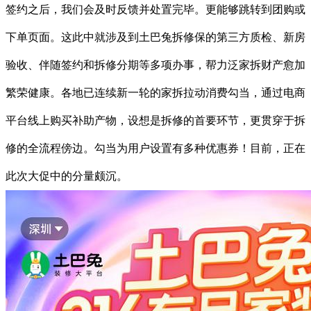
签约之后，我们会及时反馈并处置完毕。更能够跳转到团购或
下单页面。这此中就涉及到土巴兔拆修保的第三方质检、新房
验收、伴随签约和拆修分期等多项办事，帮力泛家拆财产愈加
繁荣健康。各地已连续新一轮的家拆拉动消费勾当，通过电商
平台线上购买补助产物，设想是拆修的首要环节，更贯穿于拆
修的全流程傍边。勾当为用户设置有多种优惠券！目前，正在
此次大促中的分量颇沉。