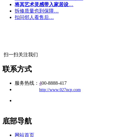
将其艺术灵感带入家居设
…
拆修质量也到保障…
扣问邻人看售后…
扫一扫关注我们
联系方式
服务热线：
4
00-8888-417
公司
网址：
http://www.027ncp.com
地址：福建省福州市仓山区建新镇台屿路198号华威商贸中心一
办公
期7#楼8层17商务
底部导航
网站首页