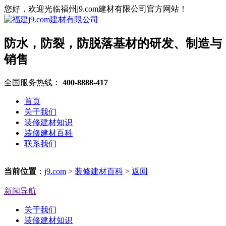
您好，欢迎光临福州j9.com建材有限公司官方网站！
防水，防裂，防脱落基材的研发、制造与
销售
全国服务热线：
400-8888-417
首页
关于我们
装修建材知识
装修建材百科
联系我们
当前位置
：
j9.com
>
装修建材百科
>
返回
新闻导航
关于我们
装修建材知识