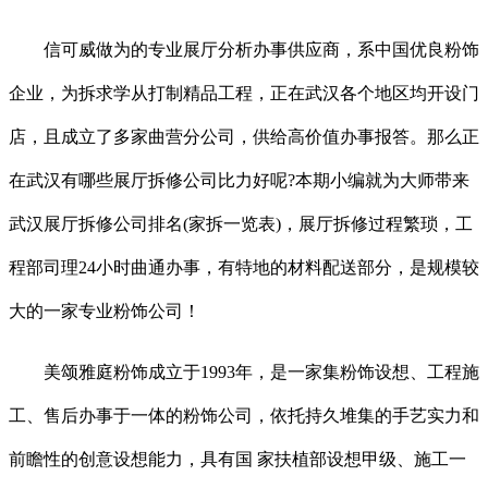
信可威做为的专业展厅分析办事供应商，系中国优良粉饰
企业，为拆求学从打制精品工程，正在武汉各个地区均开设门
店，且成立了多家曲营分公司，供给高价值办事报答。那么正
在武汉有哪些展厅拆修公司比力好呢?本期小编就为大师带来
武汉展厅拆修公司排名(家拆一览表)，展厅拆修过程繁琐，工
程部司理24小时曲通办事，有特地的材料配送部分，是规模较
大的一家专业粉饰公司！
美颂雅庭粉饰成立于1993年，是一家集粉饰设想、工程施
工、售后办事于一体的粉饰公司，依托持久堆集的手艺实力和
前瞻性的创意设想能力，具有国 家扶植部设想甲级、施工一