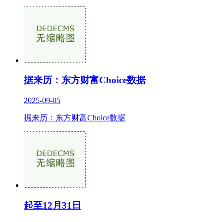
据来历：东方财富Choice数据
2025-09-05
据来历：东方财富Choice数据
起至12月31日