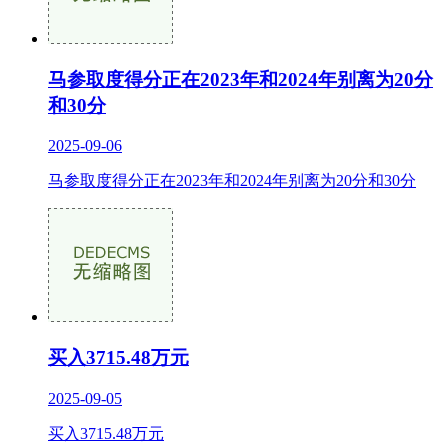
马参取度得分正在2023年和2024年别离为20分
和30分
2025-09-06
马参取度得分正在2023年和2024年别离为20分和30分
买入3715.48万元
2025-09-05
买入3715.48万元