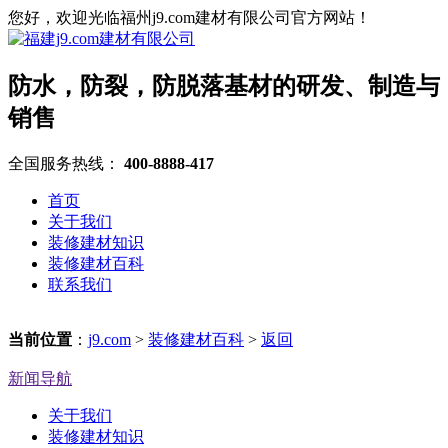
您好，欢迎光临福州j9.com建材有限公司官方网站！
防水，防裂，防脱落基材的研发、制造与
销售
全国服务热线：
400-8888-417
首页
关于我们
装修建材知识
装修建材百科
联系我们
当前位置
：
j9.com
>
装修建材百科
>
返回
新闻导航
关于我们
装修建材知识