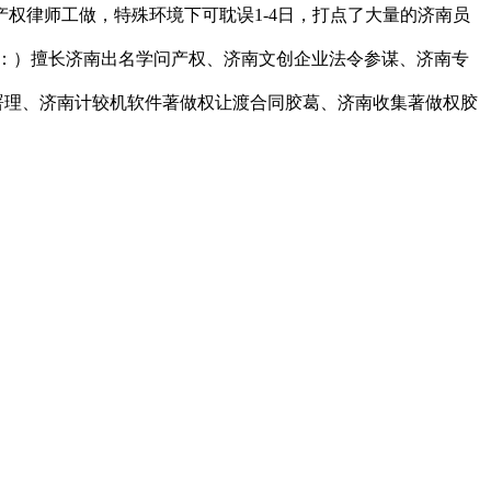
权律师工做，特殊环境下可耽误1-4日，打点了大量的济南员
：）擅长济南出名学问产权、济南文创企业法令参谋、济南专
署理、济南计较机软件著做权让渡合同胶葛、济南收集著做权胶