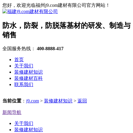
您好，欢迎光临福州j9.com建材有限公司官方网站！
防水，防裂，防脱落基材的研发、制造与
销售
全国服务热线：
400-8888-417
首页
关于我们
装修建材知识
装修建材百科
联系我们
当前位置
：
j9.com
>
装修建材知识
>
返回
新闻导航
关于我们
装修建材知识