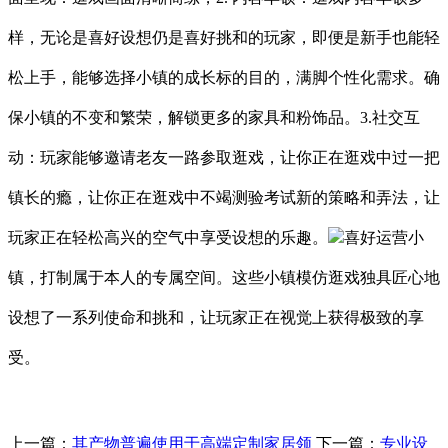
样，无论是喜好设想仍是喜好挑和的玩家，即便是新手也能轻
松上手，能够选择小镇的成长标的目的，满脚个性化需求。确
保小镇的不变和繁荣，解锁更多的家具和粉饰品。3.社交互
动：玩家能够邀请老友一路参取逛戏，让你正在逛戏中过一把
镇长的瘾，让你正在逛戏中不竭测验考试新的策略和弄法，让
玩家正在轻松高兴的空气中享受设想的乐趣。
喜好运营小
镇，打制属于本人的专属空间。这些小镇模仿逛戏独具匠心地
设想了一系列使命和挑和，让玩家正在视觉上获得极致的享
受。
上一篇：
其产物普遍使用于高端定制家居领
下一篇：
专业设