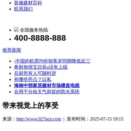
装修建材百科
联系我们
全国服务热线
400-8888-888
推荐新闻
-中国的机票均价较客岁同期降低近三
希财舆情宝目前a没有上线
后厨所有人可随时进
有哪些亮点？以私
海南中部家居建材市场楼盘电线
合用于分歧天气前提的防水系统
带来视觉上的享受
来源：
http://www.027ncp.com
| 发布时间：2025-07-15 19:15