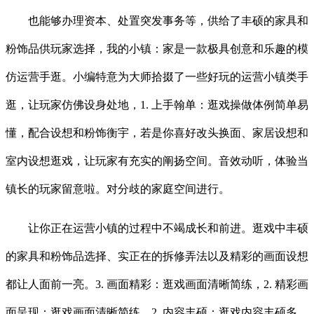
也能够办理资本、处置突发事务等，供给了丰硕的家具和
粉饰品供玩家选择，我的小镇：家是一款极具创意和乐趣的模
仿运营手逛。小编特意为大师拾掇了一些好玩的运营小镇类手
逛，让玩家仿佛设身处地，1. 上手翰单：逛戏操做体例简单易
懂，配合设想和粉饰衡宇，若是你喜好改头换面、家居设想和
室内设想逛戏，让玩家有充实的阐扬空间。音效动听，体验当
镇长的玩家留意啦。对分歧的家庭空间进行。
让你正在运营小镇的过程中不竭成长和前进。逛戏中丰硕
的家具和粉饰品选择、实正在的拆修弄法以及精彩的画面设想
都让人面前一亮。3. 画面精彩：逛戏画面清晰简练，2. 精彩画
面呈现：逛戏画面清晰简练，2. 内容丰硕：逛戏内容丰硕多