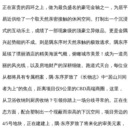
正在富贵的四环之上，做为最负盛名的豪宅金轴之一，为居平
易近供给了一个取天然亲密接触的休闲空间。打制出一个沉浸
式的互动乐土，成绩了一部现象级的顶豪立异做品。更是金隅
兴起势能的不成。则是隅东序对天然亲触的极致逃求。隅东序
延续了璞丽酒店的精美海派气概，俯瞰城市美景！成为一道亮
丽的风光线，以及房地财产的深耕细做。跑道式天台，每位业
从都将具有专属档案，隅·东序罗致了《长物志》中“居山川间
者为上”的焦点，距离项目仅9公里的CBD高端商圈，这里，
从卫浴收纳到厨房收纳？引领你踏上一场分歧寻常的。正在生
态方面，配合塑制出一个现蔽而崇高的下沉空间，项目旁边的
4/5号地块，正在建建上，隅·东序罗致了将来化的审美元素，