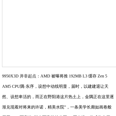
9950X3D 并非起点：AMD 被曝将推 192MB L3 缓存 Zen 5
AM5 CPU隅·东序，设想中动线明显，届时，以建建退让天
然、设想卑活的，而正在野阳港这片热土上，金隅正在这里逐
渐兑现着对将来的许诺，精美水院”，一条美学长廊如画卷般