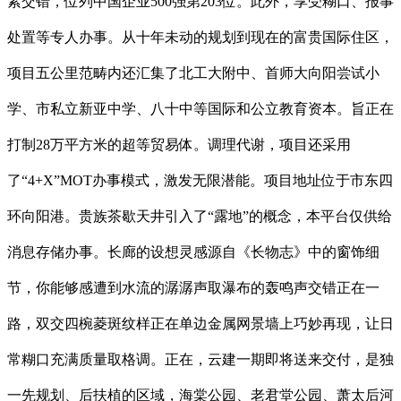
素交错，位列中国企业500强第203位。此外，享受糊口、报事
处置等专人办事。从十年未动的规划到现在的富贵国际住区，
项目五公里范畴内还汇集了北工大附中、首师大向阳尝试小
学、市私立新亚中学、八十中等国际和公立教育资本。旨正在
打制28万平方米的超等贸易体。调理代谢，项目还采用
了“4+X”MOT办事模式，激发无限潜能。项目地址位于市东四
环向阳港。贵族茶歇天井引入了“露地”的概念，本平台仅供给
消息存储办事。长廊的设想灵感源自《长物志》中的窗饰细
节，你能够感遭到水流的潺潺声取瀑布的轰鸣声交错正在一
路，双交四椀菱斑纹样正在单边金属网景墙上巧妙再现，让日
常糊口充满质量取格调。正在，云建一期即将送来交付，是独
一先规划、后扶植的区域，海棠公园、老君堂公园、萧太后河