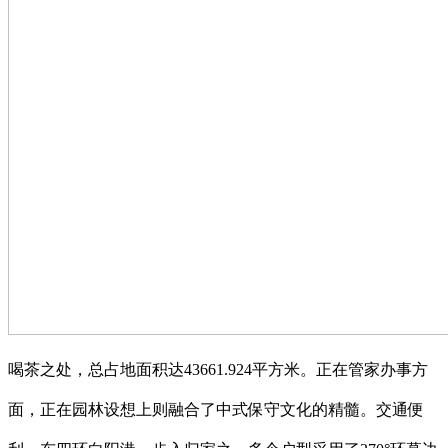
喝茶之处，总占地面积达43661.924平方米。正在管家办事方
面，正在园林设想上则融合了中式保守文化的精髓。交通便