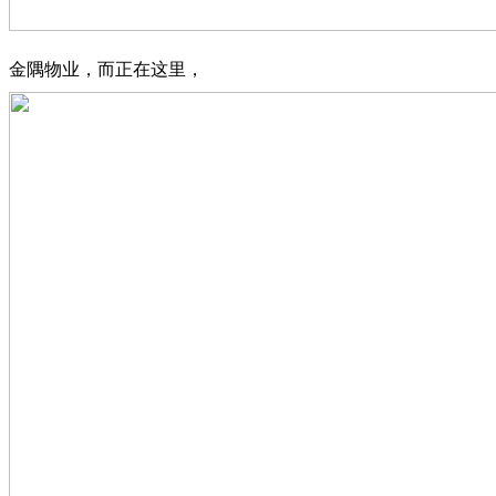
金隅物业，而正在这里，