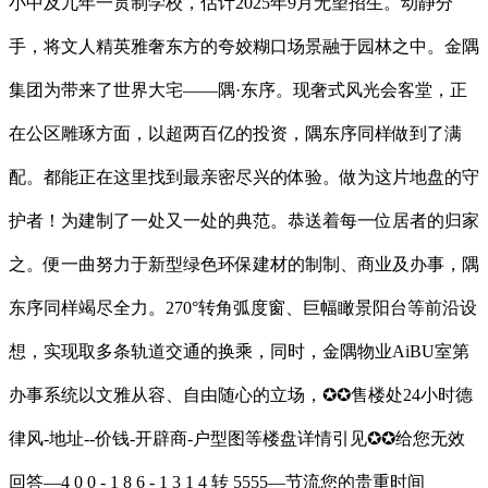
小中及九年一贯制学校，估计2025年9月无望招生。动静分
手，将文人精英雅奢东方的夸姣糊口场景融于园林之中。金隅
集团为带来了世界大宅——隅·东序。现奢式风光会客堂，正
在公区雕琢方面，以超两百亿的投资，隅东序同样做到了满
配。都能正在这里找到最亲密尽兴的体验。做为这片地盘的守
护者！为建制了一处又一处的典范。恭送着每一位居者的归家
之。便一曲努力于新型绿色环保建材的制制、商业及办事，隅
东序同样竭尽全力。270°转角弧度窗、巨幅瞰景阳台等前沿设
想，实现取多条轨道交通的换乘，同时，金隅物业AiBU室第
办事系统以文雅从容、自由随心的立场，✪✪售楼处24小时德
律风-地址--价钱-开辟商-户型图等楼盘详情引见✪✪给您无效
回答—4 0 0 - 1 8 6 - 1 3 1 4 转 5555—节流您的贵重时间