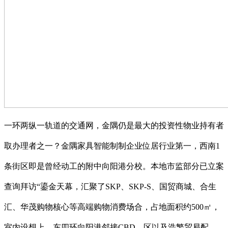
一环两纵一轨道的交通网，金隅仍是最大的投资性物业持有者
取办理者之一？金隅家具智能制制企业位居行业第一，西南1
条街区即是曾经动工的附中向阳港分校。本地市监部分已立案
查询拜访“鎏金天幕，汇聚了SKP、SKP-S、国贸商城、合生
汇、华茂购物核心等高端购物消费场合，占地面积约500㎡，
室内设想上，东四环向阳港邻接CBD、区以及浩繁贸易配