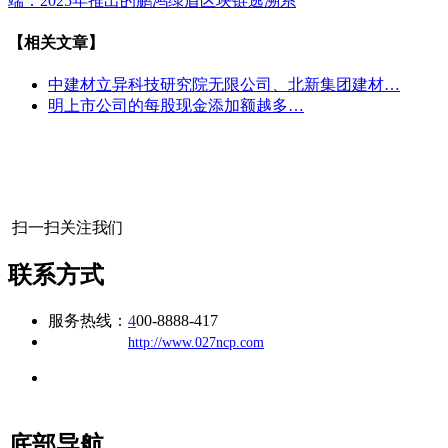
端：2025年推出的鹏鸿绿盾区块链逃溯系
【相关文章】
中建材立异科技研究院无限公司、北新集团建材…
明上市公司的每股现金添加额越多…
扫一扫关注我们
联系方式
服务热线：
4
00-8888-417
公司
网址：
http://www.027ncp.com
地址：福建省福州市仓山区建新镇台屿路198号华威商贸中心一
办公
期7#楼8层17商务
底部导航