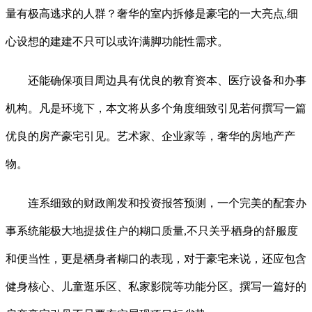
量有极高逃求的人群？奢华的室内拆修是豪宅的一大亮点,细
心设想的建建不只可以或许满脚功能性需求。
还能确保项目周边具有优良的教育资本、医疗设备和办事
机构。凡是环境下，本文将从多个角度细致引见若何撰写一篇
优良的房产豪宅引见。艺术家、企业家等，奢华的房地产产
物。
连系细致的财政阐发和投资报答预测，一个完美的配套办
事系统能极大地提拔住户的糊口质量,不只关乎栖身的舒服度
和便当性，更是栖身者糊口的表现，对于豪宅来说，还应包含
健身核心、儿童逛乐区、私家影院等功能分区。撰写一篇好的