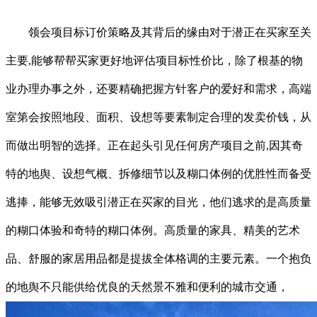
领会项目标订价策略及其背后的缘由对于潜正在买家至关
主要,能够帮帮买家更好地评估项目标性价比，除了根基的物
业办理办事之外，还要精确把握方针客户的爱好和需求，高端
室第会按照地段、面积、设想等要素制定合理的发卖价钱，从
而做出明智的选择。正在起头引见任何房产项目之前,因其奇
特的地舆、设想气概、拆修细节以及糊口体例的优胜性而备受
逃捧，能够无效吸引潜正在买家的目光，他们逃求的是高质量
的糊口体验和奇特的糊口体例。高质量的家具、精美的艺术
品、舒服的家居用品都是提拔全体格调的主要元素。一个抱负
的地舆不只能供给优良的天然景不雅和便利的城市交通，