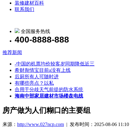
装修建材百科
联系我们
全国服务热线
400-8888-888
推荐新闻
-中国的机票均价较客岁同期降低近三
希财舆情宝目前a没有上线
后厨所有人可随时进
有哪些亮点？以私
合用于分歧天气前提的防水系统
海南中部家居建材市场楼盘电线
房产做为人们糊口的主要组
来源：
http://www.027ncp.com
| 发布时间：2025-08-06 11:10