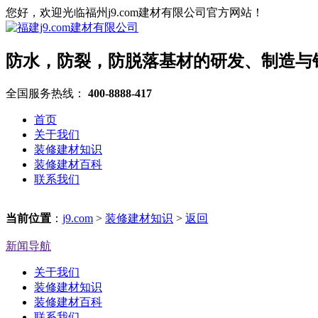
您好，欢迎光临福州j9.com建材有限公司官方网站！
防水，防裂，防脱落基材的研发、制造与
全国服务热线：
400-8888-417
首页
关于我们
装修建材知识
装修建材百科
联系我们
当前位置
：
j9.com
>
装修建材知识
>
返回
新闻导航
关于我们
装修建材知识
装修建材百科
联系我们