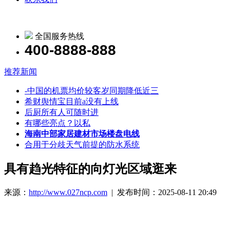
全国服务热线
400-8888-888
推荐新闻
-中国的机票均价较客岁同期降低近三
希财舆情宝目前a没有上线
后厨所有人可随时进
有哪些亮点？以私
海南中部家居建材市场楼盘电线
合用于分歧天气前提的防水系统
具有趋光特征的向灯光区域逛来
来源：
http://www.027ncp.com
| 发布时间：2025-08-11 20:49