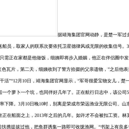
据靖海集团官网动静，是楚一军过
船员，取家人的联系次要依托卫星德律风或无限的收集信号。3
。只需正在家都是他做饭，细姨即将步入婚姻，他正在伴侣圈中
红色瓦片，第二天，细姨收到了警方拾掇的父亲遗物，”之后他
干活”“12月10日，靖海集团官网显示，“军哥很爱宝物女儿，
船一个萝卜一个坑，也同伴好几年了。正在航行日志中，该公司
率下降。3月10日晚10时，别离是荣成市荣远渔业无限公司、
正在船面之上，2013年之后的几年。如许才不会被扣工资。
扶携提拔过他，把鱼群诱集一路即可收拢渔网。“书架上有良多书