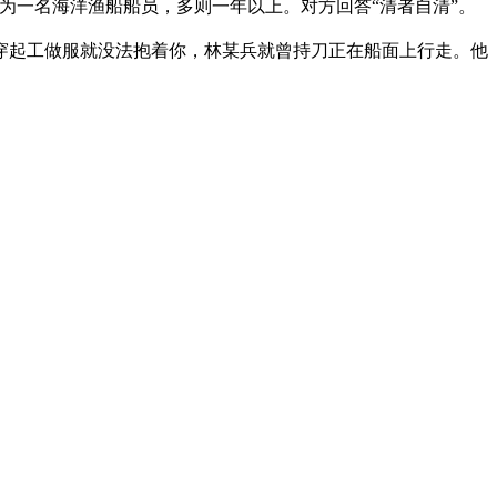
为一名海洋渔船船员，多则一年以上。对方回答“清者自清”。
他穿起工做服就没法抱着你，林某兵就曾持刀正在船面上行走。他