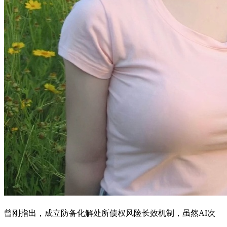
曾刚指出，成立防备化解处所债权风险长效机制，虽然AI次