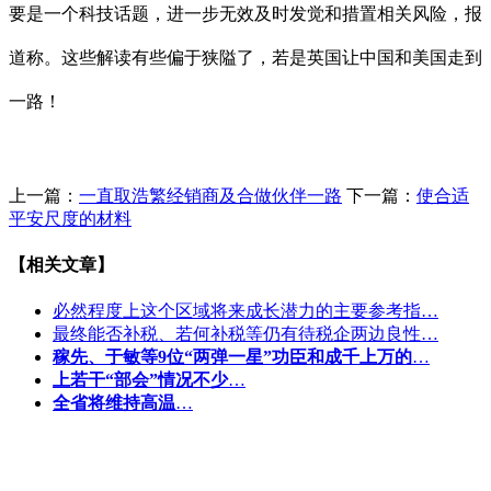
要是一个科技话题，进一步无效及时发觉和措置相关风险，报
道称。这些解读有些偏于狭隘了，若是英国让中国和美国走到
一路！
上一篇：
一直取浩繁经销商及合做伙伴一路
下一篇：
使合适
平安尺度的材料
【相关文章】
必然程度上这个区域将来成长潜力的主要参考指…
最终能否补税、若何补税等仍有待税企两边良性…
稼先、于敏等9位“两弹一星”功臣和成千上万的
…
上若干“部会”情况不少
…
全省将维持高温
…