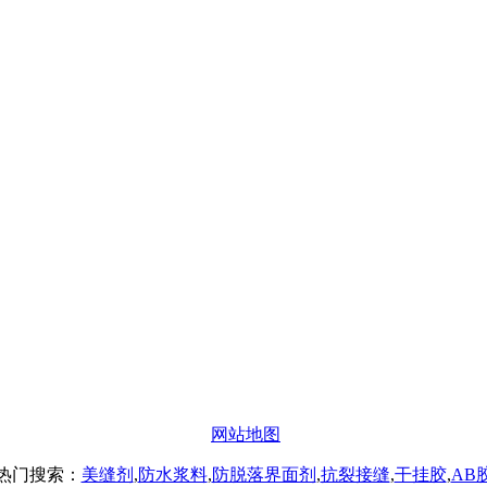
办公
#楼8层17商务
网站地图
热门搜索：
美缝剂
,
防水浆料
,
防脱落界面剂
,
抗裂接缝
,
干挂胶
,
AB