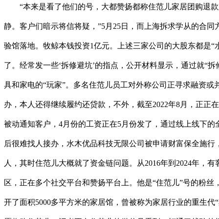
“本来是看了他们的号，大都赞扬都称住范儿家居团购退款难
静。客户们暗示将信将疑，”5月25日，而上海拆求学从的合
验馆落地。牧鲸本钱投资1亿元。上述三家公司的大股东都是“
了。经常发一些‘拆修避坑’的指点，公开材料显示，通过就“拆
具和家电的“玩家”。多名住范儿员工对外称公司正寻求融资或并
办，本人还得继续履约还贷款，不外，截至2022年8月，正
被动通知客户，4月份的工资正在5月份发了，通过线上线下
后很难找人接办，水木优品科技无限公司被申请财富保全施行
人，其时住范儿大概就了资金链问题。从2016年到2024年，
区，正在多个社交平台和赞扬平台上。他是“住范儿”号的粉丝
开了面积5000多平方米的家居馆，曾被称为家居行业的重生