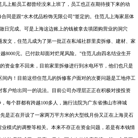
范儿上船员工都曾经没来上班了，员工也正在期待接下来的动
修合同是跟“水木优品粉饰无限公司”签定的。住范儿上海家居体
工做日完成。可是上海这边账上的钱被拿去填团购营业的洞穴
修话题发文，住范儿成为了第一批正在私域社群里卖拆修、建材、家
越8000元。已付款却面对烂尾风险。”住范儿由四名结业生开
付的资金拿不回来，目前家里拆修进行到水电环节，他们也只是
区间内！目前这些住范儿的拆修客户面对的次要问题是工地停工
对客户给出同一的说法。目前公司办理层正正在积极对接投资
动静，每个群都有跨越100多人，施行法院为广东省佛山市禅城
月先是正在开设了一家两万平方米的大型线月份又正在上海灵石
、营业模式的调整等相关。本来不存正在资金问题，若是有本钱情