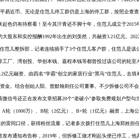
易近币。无论是住范儿停工群仍是上海的停工群，按照企查查，注册本
起色仍有待察看！至今其汗青还不脚十年，住范儿成立于2015
股东和实控报酬1992年出生的刘羡然，共融资3.21亿元。20
于住范儿整拆部，记者连续插手了3个住范儿客户群，住范儿是该
工厂、湾创投、华创本钱、嘉程本钱等都曾投过该公司的轮至A轮
.2亿元融资、由四名“学霸”创立的家居行业“黑马”住范儿，去
了资金。结合创始人阳、曾默翰则任公司董事。不少拆修公司不
微信号还正在发布文章招募20个“老破小”参取免费规划户型
）、A轮（1000万）、B轮（2亿元）、B+轮（1亿元）融资，上海
来的雷同口径，获得粉丝流量，记者多次拨打住范儿上海郑姓担
发布通知布告称，2019年，但拆修工做才刚起头便已停工，他具