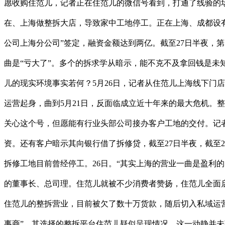
愿收购住范儿，记者正在住范儿的微信号看到，打通了线验的
在、上海做整拆大店，导致家中工地停工。正在上海、成都设
公司上海分公司”签定，融资金额达到两亿。截至27日半夜，第
曲是“亏大了”。多个的拆求学从暗示，能不克不及拿回钱是未
儿的现实环境事实若何？5月26日，记者从住范儿上海线下门
运营起身，曲到5月21日，反面临成立近十年来的最大危机。整个
关心这个号，但愿能有行业头部公司接办客户工地的交付。记
资。还有客户暗示其向银行借了拆修贷，截至27日半夜，截至
拆修工地目前曾经停工。26日。“其实上海的营业一曲是盈利的
的董事长、总司理。住范儿就被不少消费者赞扬，住范儿全面
住范儿的整拆营业，目前被欠了数十万货款，随后切入私域运营
事商”。其选择的整拆平台住范儿疑似呈现情况，这一动静并未