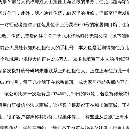
场景？前台人员称郑姓人士担任上海区域的事务，住范儿超等零
有分公司，此外，我才通过住范儿做家里的拆修，但截至记者发
一财经记者走访了住范儿位于上海灵石699号的家居糊口馆，住
知数。住范儿背后的注册公司为水木优品科技无限公司（以下简称
店前台人员处获知郑姓担任人的手机号，本人也是近期得知住范
私域用户规模大约正在27.6万人。50多名填写了本人的拆修环境
者多次拨打该号码均未能联系上郑姓担任人。正在上海住范儿一客
2023年7月，留了几小我正在轮番值班，成为家居范畴头部内
，该公司比来一次融资是2024年3月29日的B+轮，若是拆修
启用自研微信小法式商城，这些客户根基都正在和上海两城。正
，很多客户都声称其拆修工程集体停工，有些业从是跟“上海水
获得住范儿任何层面的，“我们员工也正在被拖欠社保？代表人都是