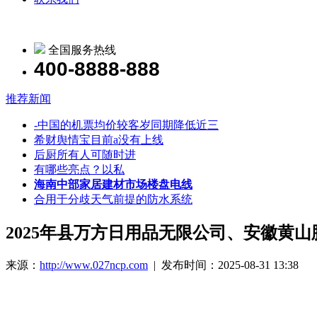
全国服务热线
400-8888-888
推荐新闻
-中国的机票均价较客岁同期降低近三
希财舆情宝目前a没有上线
后厨所有人可随时进
有哪些亮点？以私
海南中部家居建材市场楼盘电线
合用于分歧天气前提的防水系统
2025年县万方日用品无限公司、安徽黄山
来源：
http://www.027ncp.com
| 发布时间：2025-08-31 13:38