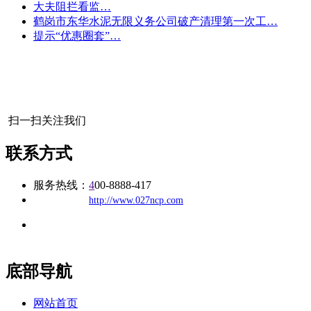
大夫阻拦看监…
鹤岗市东华水泥无限义务公司破产清理第一次工…
提示“优惠圈套”…
扫一扫关注我们
联系方式
服务热线：
4
00-8888-417
公司
网址：
http://www.027ncp.com
地址：福建省福州市仓山区建新镇台屿路198号华威商贸中心一
办公
期7#楼8层17商务
底部导航
网站首页