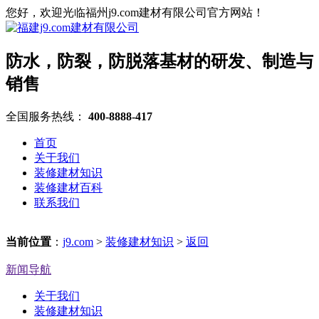
您好，欢迎光临福州j9.com建材有限公司官方网站！
防水，防裂，防脱落基材的研发、制造与
销售
全国服务热线：
400-8888-417
首页
关于我们
装修建材知识
装修建材百科
联系我们
当前位置
：
j9.com
>
装修建材知识
>
返回
新闻导航
关于我们
装修建材知识