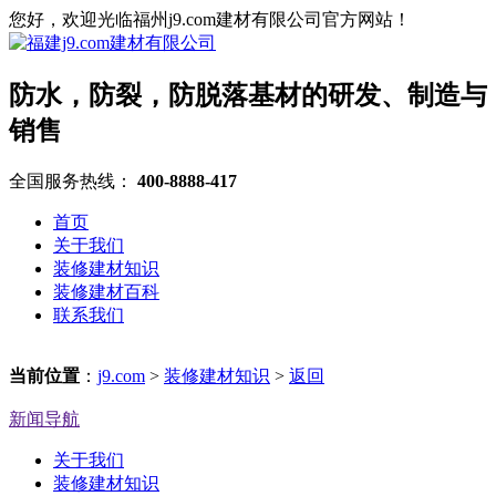
您好，欢迎光临福州j9.com建材有限公司官方网站！
防水，防裂，防脱落基材的研发、制造与
销售
全国服务热线：
400-8888-417
首页
关于我们
装修建材知识
装修建材百科
联系我们
当前位置
：
j9.com
>
装修建材知识
>
返回
新闻导航
关于我们
装修建材知识