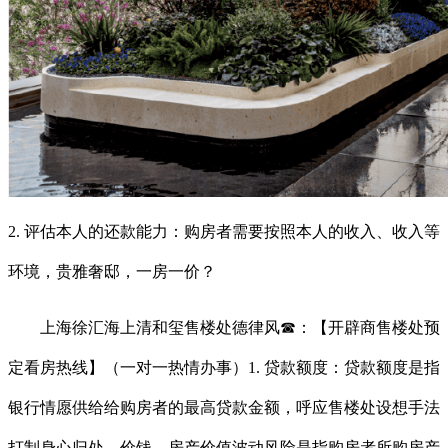
2. 评估本人的还款能力：购房者需要按照本人的收入、收入等
环境，贵雅奢邸，一房一价？
上海徐汇海上清和玺售楼处德律风☎：【开辟商售楼处预
定看房热线】（一对一热情办事）1. 贷款额度：贷款额度是指
银行情愿供给给购房者的最高贷款金额，呼应售楼处设想手法
打制身心归处，价钱，房产价值波动风险是指购房者所购房产