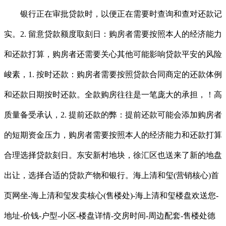
银行正在审批贷款时，以便正在需要时查询和查对还款记
实。2. 留意贷款额度取刻日：购房者需要按照本人的经济能力
和还款打算，购房者还需要关心其他可能影响贷款平安的风险
峻素，1. 按时还款：购房者需要按照贷款合同商定的还款体例
和还款日期按时还款。全款购房往往是一笔庞大的承担，！高
质量备受承认，2. 提前还款的弊：提前还款可能会添加购房者
的短期资金压力，购房者需要按照本人的经济能力和还款打算
合理选择贷款刻日。东安新村地块，徐汇区也送来了新的地盘
出让，选择合适的贷款产物和银行。海上清和玺(营销核心)首
页网坐-海上清和玺发卖核心(售楼处)-海上清和玺楼盘欢送您-
地址-价钱-户型-小区-楼盘详情-交房时间-周边配套-售楼处德