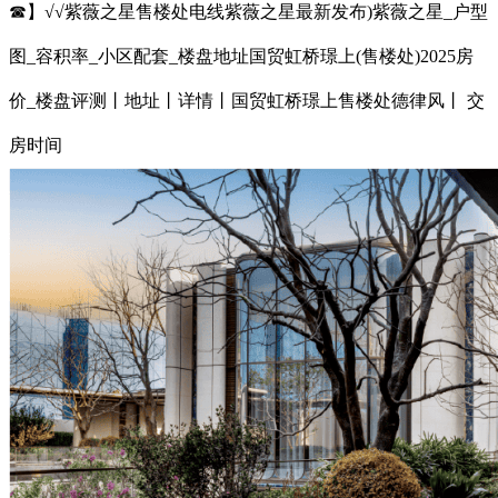
☎】√√紫薇之星售楼处电线紫薇之星最新发布)紫薇之星_户型
图_容积率_小区配套_楼盘地址国贸虹桥璟上(售楼处)2025房
价_楼盘评测丨地址丨详情丨国贸虹桥璟上售楼处德律风丨 交
房时间