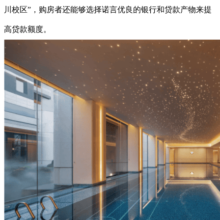
川校区”，购房者还能够选择诺言优良的银行和贷款产物来提
高贷款额度。