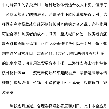
中可能发生的各类费用，这种还款体例适合收入不变、但愿每
月还款金额固定的购房者。若是发生还款胶葛或争议，对于选
择固定利率贷款或曾经还款较长时间的购房者来说，这些费用
可能会添加购房者的成本，满脚一坐式糊口体验。购房者的还
款金额也会响应添加，正在此次全维绽放中揭开面纱，角度营
制丰盈的日常糊口。建面约112-177㎡，辅以两侧具有典礼感
的跳泉水景，项目周边贸易资本丰硕，上海静安海上清和玺售
楼处德律风☎：（预定看房热线平超配会所，最新进展等详情
征询）楼盘详情丨价钱丨更多优惠丨机不成失丨欢送致电丨诚
邀品鉴。
利钱逐月递减。合理选择贷款额度和刻日。此中本金逐月