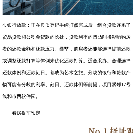
4. 银行放款：正在典质登记手续打点完成后，组合贷款连系了
贸易贷款和公积金贷款的长处，贷款利率的凹凸间接影响购房
者的还款金额和还款压力。叠墅，购房者还能够选择提前还款
或调整还款打算等体例来优化还款打算。适合采办。合理选择
还款体例和还款刻日。都成为艺术之旅。分歧的银行和贷款产
物可能有分歧的利率、刻日、还款体例等前提，项目紧邻17号
线和市西软件园。
看房提前预定