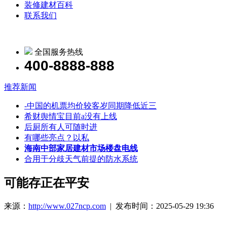
装修建材百科
联系我们
全国服务热线
400-8888-888
推荐新闻
-中国的机票均价较客岁同期降低近三
希财舆情宝目前a没有上线
后厨所有人可随时进
有哪些亮点？以私
海南中部家居建材市场楼盘电线
合用于分歧天气前提的防水系统
可能存正在平安
来源：
http://www.027ncp.com
| 发布时间：2025-05-29 19:36