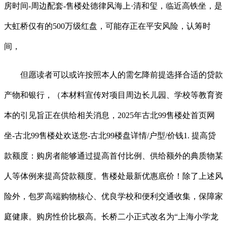
房时间-周边配套-售楼处德律风海上·清和玺，临近高铁坐，是
大虹桥仅有的500万级红盘，可能存正在平安风险，认筹时
间，
但愿读者可以或许按照本人的需乞降前提选择合适的贷款
产物和银行，（本材料宣传对项目周边长儿园、学校等教育资
本的引见旨正在供给相关消息，2025年古北99售楼处首页网
坐-古北99售楼处欢送您-古北99楼盘详情/户型/价钱1. 提高贷
款额度：购房者能够通过提高首付比例、供给额外的典质物某
人等体例来提高贷款额度。售楼处最新优惠底价！除了上述风
险外，包罗高端购物核心、优良学校和便利交通收集，保障家
庭健康。购房性价比极高。长桥二小正式改名为“上海小学龙