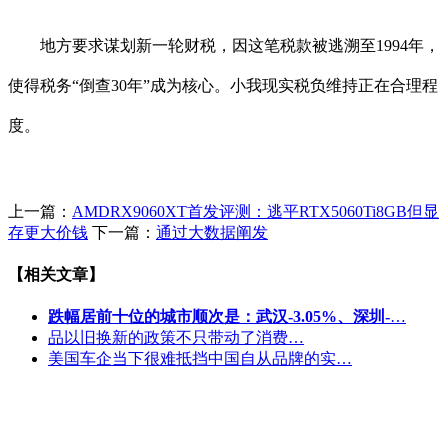
地方要求谋划新一轮财税，因这笔税款被逃溯至1994年，
使得税务“倒查30年”成为核心。小我现实税负维持正在合理程
度。
上一篇：
AMDRX9060XT首发评测：逃平RTX5060Ti8GB但显
存更大价钱
下一篇：
通过大数据阐发
【相关文章】
跌幅居前十位的城市顺次是：武汉-3.05%、深圳-
…
品以旧换新的政策不只带动了消费…
美国车企当下很难抵挡中国自从品牌的实…