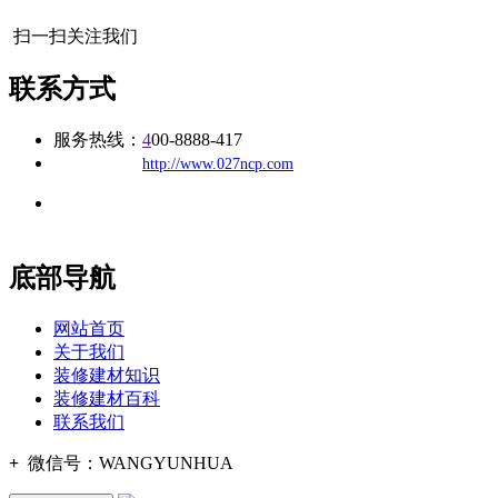
扫一扫关注我们
联系方式
服务热线：
4
00-8888-417
公司
网址：
http://www.027ncp.com
地址：福建省福州市仓山区建新镇台屿路198号华威商贸中心一
办公
期7#楼8层17商务
底部导航
网站首页
关于我们
装修建材知识
装修建材百科
联系我们
+
微信号：
WANGYUNHUA