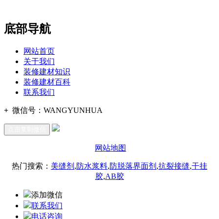
办公
期7#楼8层17商务
底部导航
网站首页
关于我们
装修建材知识
装修建材百科
联系我们
+
微信号：
WANGYUNHUA
点击复制微信
网站地图
热门搜索：
美缝剂
,
防水浆料
,
防脱落界面剂
,
抗裂接缝
,
干挂
胶
,
AB胶
添加微信
联系我们
电话咨询