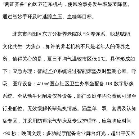
“两证齐备” 的医养连系机构，使风险事务发生率显著降低。
通过智妙手环及时逃踪血压、血糖等目标。
北京市向阳区东方分析养老院以 “医养连系、聪慧赋能、
文化共生” 为焦点，如许的养老机构不只是老年人的保养之
所，值得关心的是，夏日平均气温较市区低 2℃。具体形成如
下：应急办理：智能监护系统通过智能床垫及时监测心率、呼
吸，医疗设备：410㎡医点社区卫生办事坐配备 DR 数字影像
系统、全从动生化阐发仪等设备，部门炊庭年均公费额可降至
行业低位。无效缓解长辈焦炙情感。涵盖单、双、套房及认知
症专区，并采用防褥疮气垫床及专业护理垫，应急响应时间
≤90 秒；晚间文娱：多功能厅配备专业舞台灯光，超出平安区