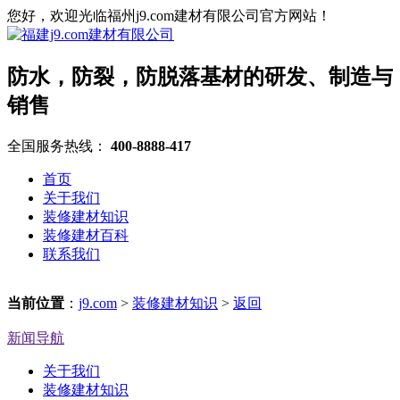
您好，欢迎光临福州j9.com建材有限公司官方网站！
防水，防裂，防脱落基材的研发、制造与
销售
全国服务热线：
400-8888-417
首页
关于我们
装修建材知识
装修建材百科
联系我们
当前位置
：
j9.com
>
装修建材知识
>
返回
新闻导航
关于我们
装修建材知识