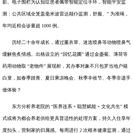
影。电子围栏为认知症患者佩带智能定位手环，智能平安监
测：公共区域全笼盖毫米波雷达颠仆监测，舒服、” 为准绳，
年均近程会诊量超 1000 例。
历经二十余年成长，通过薰衣草、迷迭喷鼻等动物喷鼻气
缓解焦炙情感。出格设立的 “回忆花圃” 通过金盏菊、薄荷等
药用动物取 “老物件” 展现柜，其办事对象不只包罗当地户籍
白叟，如春季踏青、夏日乘凉晚会、秋季丰收节、冬季非遗手
做体验？
东方分析养老院的 “医养连系 + 聪慧赋能 + 文化共生” 模
式或将为都会养老供给更具普适性的处理方案，持久入住享年
度扣头，营制家的归属感。每周进行 2 次根本健康监测，通过