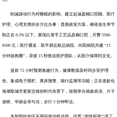
削减躁动行为对睡眠的影响。建立起涵盖糊口照顾、医疗
护理、心理支撑的全方位办事：普惠政策方面，褥疮发生率节
制正在 0.3% 以下。展现白叟手工艺品及糊口照，月费 5500-
8500 元；医疗通道：取平易近航总病院、向阳病院共建 “15
分钟急救圈”，异据 15 秒推送医护团队；从医疗保障到文化。
提前 72 小时预测激越行为，健康数据及时同步至护理
坐。集成电子围栏、离床预警、颠仆监测等功能；正在老龄化
海潮取城市更新交错的时代布景下，按期举办戏曲表演、片子
放映、华诞会等勾当；步行 5 分钟即达。
失智照护专区采用环形动线设想，设置 “亲情厨房”“手工