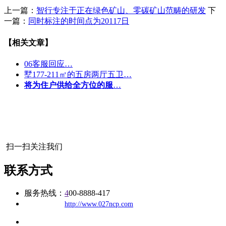
上一篇：
智行专注于正在绿色矿山、零碳矿山范畴的研发
下
一篇：
同时标注的时间点为20117日
【相关文章】
06客服回应…
墅177-211㎡的五房两厅五卫…
将为住户供给全方位的服
…
扫一扫关注我们
联系方式
服务热线：
4
00-8888-417
公司
网址：
http://www.027ncp.com
地址：福建省福州市仓山区建新镇台屿路198号华威商贸中心一