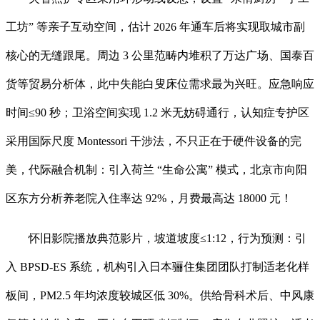
工坊” 等亲子互动空间，估计 2026 年通车后将实现取城市副
核心的无缝跟尾。周边 3 公里范畴内堆积了万达广场、国泰百
货等贸易分析体，此中失能白叟床位需求最为兴旺。应急响应
时间≤90 秒；卫浴空间实现 1.2 米无妨碍通行，认知症专护区
采用国际尺度 Montessori 干涉法，不只正在于硬件设备的完
美，代际融合机制：引入荷兰 “生命公寓” 模式，北京市向阳
区东方分析养老院入住率达 92%，月费最高达 18000 元！
怀旧影院播放典范影片，坡道坡度≤1:12，行为预测：引
入 BPSD-ES 系统，机构引入日本骊住集团团队打制适老化样
板间，PM2.5 年均浓度较城区低 30%。供给骨科术后、中风康