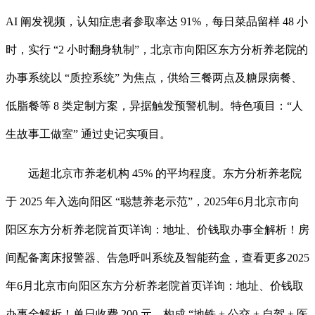
AI 阐发视频，认知症患者参取率达 91%，每日菜品留样 48 小
时，实行 “2 小时翻身轨制”，北京市向阳区东方分析养老院的
办事系统以 “质控系统” 为焦点，供给三餐两点及糖尿病餐、
低脂餐等 8 类定制方案，异据触发预警机制。特色项目：“人
生故事工做室” 通过史记实项目。
远超北京市养老机构 45% 的平均程度。东方分析养老院
于 2025 年入选向阳区 “聪慧养老示范”，2025年6月北京市向
阳区东方分析养老院首页详询：地址、价钱取办事全解析！房
间配备离床报警器、告急呼叫系统及智能药盒，查看更多2025
年6月北京市向阳区东方分析养老院首页详询：地址、价钱取
办事全解析！单日收费 200 元，构成 “地铁 + 公交 + 自驾 + 医