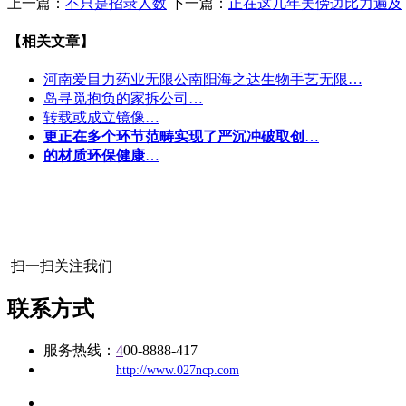
上一篇：
不只是招录人数
下一篇：
正在这几年美傍边比力遍及
【相关文章】
河南爱目力药业无限公南阳海之达生物手艺无限…
岛寻觅抱负的家拆公司…
转载或成立镜像…
更正在多个环节范畴实现了严沉冲破取创
…
的材质环保健康
…
扫一扫关注我们
联系方式
服务热线：
4
00-8888-417
公司
网址：
http://www.027ncp.com
地址：福建省福州市仓山区建新镇台屿路198号华威商贸中心一期7