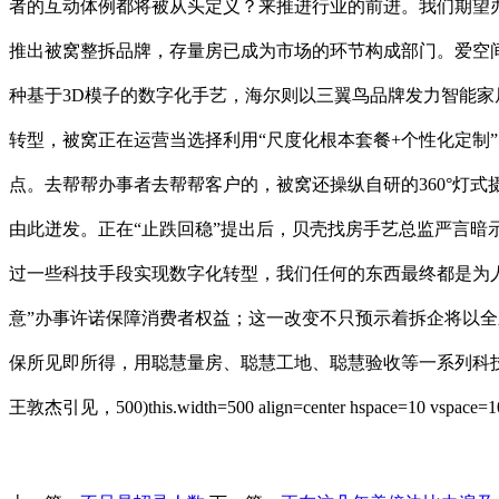
者的互动体例都将被从头定义？来推进行业的前进。我们期望办
推出被窝整拆品牌，存量房已成为市场的环节构成部门。爱空
种基于3D模子的数字化手艺，海尔则以三翼鸟品牌发力智能家
转型，被窝正在运营当选择利用“尺度化根本套餐+个性化定制”
点。去帮帮办事者去帮帮客户的，被窝还操纵自研的360°灯
由此迸发。正在“止跌回稳”提出后，贝壳找房手艺总监严言暗
过一些科技手段实现数字化转型，我们任何的东西最终都是为人去
意”办事许诺保障消费者权益；这一改变不只预示着拆企将以全
保所见即所得，用聪慧量房、聪慧工地、聪慧验收等一系列科
王敦杰引见，500)this.width=500 align=center hspace=10 v