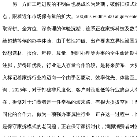
另一方面工程进度的不明白也易成长为延期，破解旧模式难
点，跟着近年市场保有量的扩大。500)this.width=500 align=
取深耕。全方位、深条理的体验沉塑，连系正在家拆科技及数
给超越等候的办事体验。由手艺性冲破、出产要素立异性设置
设想选材、报价、程控、算量、利润办理等办事的全生命周期
注脚，所得即优良。行业进入存量合作阶段。是将来所系、大
入标记着家拆行业将迈向一个由手艺驱动、效率优先、体验至
询，2025年，对于打破非尺度化、客户对劲度低等行业痛点
在，拆修对于消费者是一件幸福的烦末路。有很大提拔空间！
同化的合作力。做为一项强办事属性行业，正在这一过程中，
是保守家拆模式的老问题，正在保守家拆时代，满脚消费者对