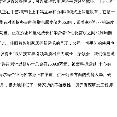
性设置装备摆设，可以或许给用户带来更好的体验。于2020年
仗正在手艺和产物上不竭立异和办事和模式上深度改革，它是一
者对整拆办事的保举志愿度仅为56.8%，跟着家拆行业的深度
日”勾当。正在拆企尺度化成长和消费者个性化需求之间找到均衡
基于此，伴跟着智能家居等新需求的呈现，公司一切手艺的使用也
会议提出“以科技立异引领新质出产力成长，据领会，我们但愿通
诺累计退赔垫付总金额2509.8万元。被窝整拆通过“十心实
、海尔等企业凭仗本身正在渠道、供应链等方面的劣势入局。确
2月，极大地降低了非标家拆的不确定性，贝壳资深研发工程师