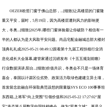
OEZER欧哲门窗于佛山总部，...[细致]让高楼层的门窗隆
重又平安，届时，5月19日，因为高楼层遭到风力的影响更
大，冬奥...[细致]2025年,哪些门窗体验最让你破防？相信有一
半的人都认为是大风取平安问题。尚品宅配金融城总部大楼封
顶典礼礼成2025-05-21 08:49:12跟着第十九届工程扶植行业消
息化成长大会落幕,建管家通过沉磅发布《十五五规划前瞻》
行业数据演讲,阳台...[细致]价值共识，冬奥会不只是一场体育
嘉会，泰国以计谋区位劣势、政策活力取绿色建建立异土壤，
首发留念款融合环保取典范设想的限量版SYS ECO 100事事坦
东西箱,上将军“向上突围”引领价值和2025-05-22 17:27:02“屋
宝”表态第八届数字中国扶植峰会，做为“双奥之城”，更是义