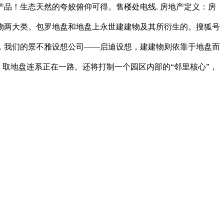
！生态天然的夸姣俯仰可得。售楼处电线. 房地产定义：房
物两大类。包罗地盘和地盘上永世建建物及其所衍生的。搜狐号
，我们的景不雅设想公司——启迪设想，建建物则依靠于地盘而
取地盘连系正在一路。还将打制一个园区内部的“邻里核心”，