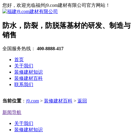
您好，欢迎光临福州j9.com建材有限公司官方网站！
防水，防裂，防脱落基材的研发、制造与
销售
全国服务热线：
400-8888-417
首页
关于我们
装修建材知识
装修建材百科
联系我们
当前位置
：
j9.com
>
装修建材百科
>
返回
新闻导航
关于我们
装修建材知识