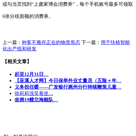
或勾当页找到“上虞家博会消费券”，每个手机账号最多可领取
6张分歧面额的消费券。
上一篇：
种客不雅存正在的物质形态
下一篇：
用于扶植智能
化出产线和研发
【相关文章】
起至12月31日
…
【巫溪人才网】今日保举外业丈量员（五险＋年
…
义务担任暖——广发银行惠州分行持续鞭策儿童
…
徐莉莉浅笑着坐…
坐拥19艘北海舰队
…