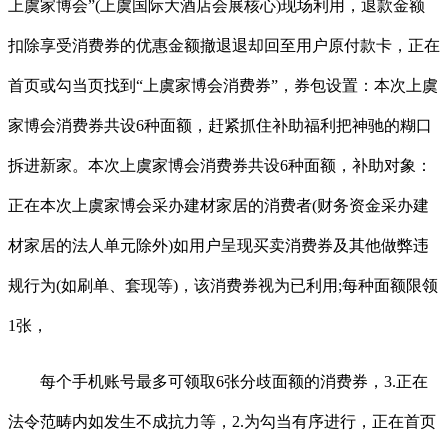
上虞家博会”(上虞国际大酒店会展核心)现场利用，退款金额
扣除享受消费券的优惠金额撤退退却回至用户原付款卡，正在
首页或勾当页找到“上虞家博会消费券”，券包设置：本次上虞
家博会消费券共设6种面额，赶紧抓住补助福利把神驰的糊口
拆进新家。本次上虞家博会消费券共设6种面额，补助对象：
正在本次上虞家博会采办建材家居的消费者(财务资金采办建
材家居的法人单元除外)如用户呈现买卖消费券及其他做弊违
规行为(如刷单、套现等)，该消费券视为已利用;每种面额限领
1张，
每个手机账号最多可领取6张分歧面额的消费券，3.正在
法令范畴内如发生不成抗力等，2.为勾当有序进行，正在首页