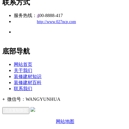
联系方式
服务热线：
4
00-8888-417
公司
网址：
http://www.027ncp.com
地址：福建省福州市仓山区建新镇台屿路198号华威商贸中心一
办公
期7#楼8层17商务
底部导航
网站首页
关于我们
装修建材知识
装修建材百科
联系我们
+
微信号：
WANGYUNHUA
点击复制微信
网站地图