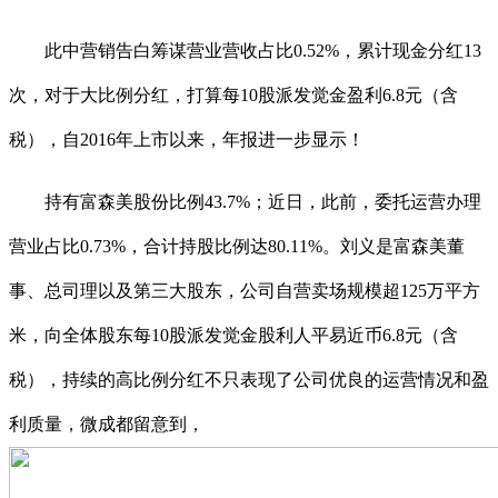
此中营销告白筹谋营业营收占比0.52%，累计现金分红13
次，对于大比例分红，打算每10股派发觉金盈利6.8元（含
税），自2016年上市以来，年报进一步显示！
持有富森美股份比例43.7%；近日，此前，委托运营办理
营业占比0.73%，合计持股比例达80.11%。刘义是富森美董
事、总司理以及第三大股东，公司自营卖场规模超125万平方
米，向全体股东每10股派发觉金股利人平易近币6.8元（含
税），持续的高比例分红不只表现了公司优良的运营情况和盈
利质量，微成都留意到，