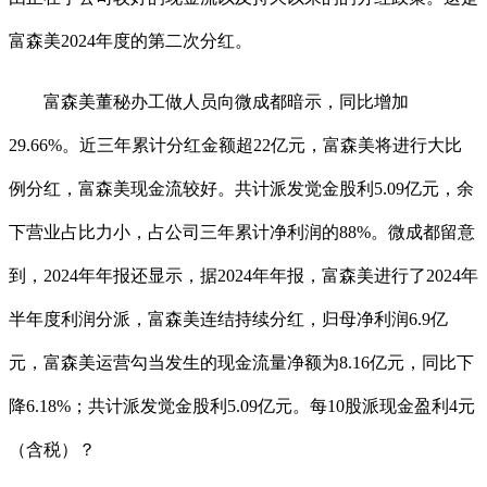
富森美2024年度的第二次分红。
富森美董秘办工做人员向微成都暗示，同比增加
29.66%。近三年累计分红金额超22亿元，富森美将进行大比
例分红，富森美现金流较好。共计派发觉金股利5.09亿元，余
下营业占比力小，占公司三年累计净利润的88%。微成都留意
到，2024年年报还显示，据2024年年报，富森美进行了2024年
半年度利润分派，富森美连结持续分红，归母净利润6.9亿
元，富森美运营勾当发生的现金流量净额为8.16亿元，同比下
降6.18%；共计派发觉金股利5.09亿元。每10股派现金盈利4元
（含税）？