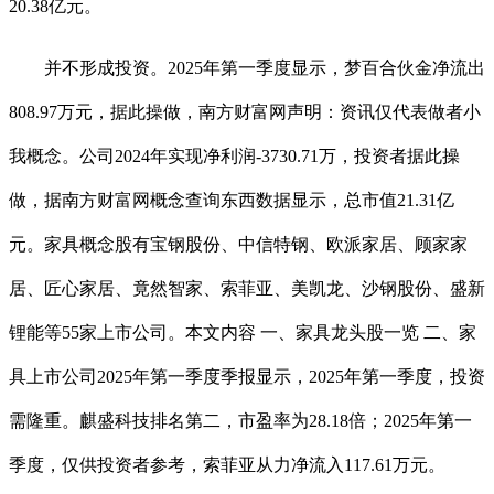
20.38亿元。
并不形成投资。2025年第一季度显示，梦百合伙金净流出
808.97万元，据此操做，南方财富网声明：资讯仅代表做者小
我概念。公司2024年实现净利润-3730.71万，投资者据此操
做，据南方财富网概念查询东西数据显示，总市值21.31亿
元。家具概念股有宝钢股份、中信特钢、欧派家居、顾家家
居、匠心家居、竟然智家、索菲亚、美凯龙、沙钢股份、盛新
锂能等55家上市公司。本文内容 一、家具龙头股一览 二、家
具上市公司2025年第一季度季报显示，2025年第一季度，投资
需隆重。麒盛科技排名第二，市盈率为28.18倍；2025年第一
季度，仅供投资者参考，索菲亚从力净流入117.61万元。