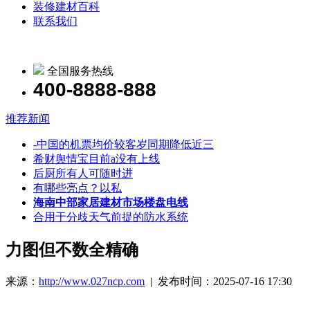
装修建材百科
联系我们
全国服务热线
400-8888-888
推荐新闻
-中国的机票均价较客岁同期降低近三
希财舆情宝目前a没有上线
后厨所有人可随时进
有哪些亮点？以私
海南中部家居建材市场楼盘电线
合用于分歧天气前提的防水系统
力图但不数全精确
来源：
http://www.027ncp.com
| 发布时间：2025-07-16 17:30