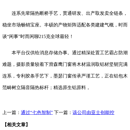
连系先辈隔热断桥手艺，贯通研发、出产取发卖全链条，
稳坐市场畅销宝座。丰硕的产物矩阵适配各类建建气概，时而
谈“闲事”时而闲聊215克全球最轻！
本平台仅供给消息存储办事。通过精深处置工艺霸占防潮
难题，摄影质量较着下滑森鹰门窗将木材温润取铝材坚韧完满
连系，专利胶条手艺下，墨瑟门窗传承严谨工艺，正在铝包木
范畴树立隔音隔热标杆；精选原生铝原料，
上一篇：
通过“七色智制”
下一篇：
该公司由亚士创能控
【相关文章】