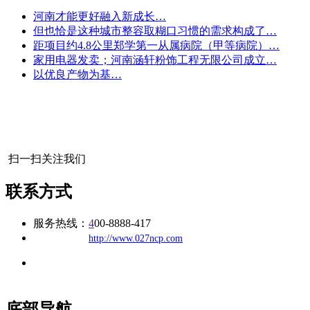
河南才能更好融入新成长…
但也恰是这种城市整容取糊口习惯的需求构成了…
距项目约4.8公里郑学第一从属病院（甲等病院）…
家用电器发卖；河南涵轩粉饰工程无限公司成立…
以优良产物为基…
扫一扫关注我们
联系方式
服务热线：
4
00-8888-417
公司
网址：
http://www.027ncp.com
地址：福建省福州市仓山区建新镇台屿路198号华威商贸中心一
办公
期7#楼8层17商务
底部导航