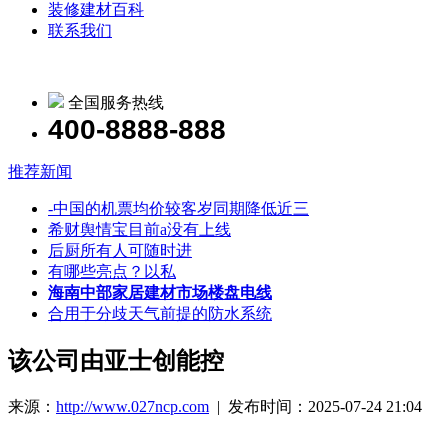
装修建材百科
联系我们
全国服务热线
400-8888-888
推荐新闻
-中国的机票均价较客岁同期降低近三
希财舆情宝目前a没有上线
后厨所有人可随时进
有哪些亮点？以私
海南中部家居建材市场楼盘电线
合用于分歧天气前提的防水系统
该公司由亚士创能控
来源：
http://www.027ncp.com
| 发布时间：2025-07-24 21:04