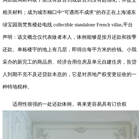
相关材料；成为城市糊口中“可遇而不成求”的存正在上海浦东
绿宝园翡梵售楼处电线 collectible standalone French villas,平台
声明：该文概念仅代表做者本人，体例能够是按月还款和按季
还款。单栋楼宇的地上有几层，即得出每平方米的价钱。小我
采办的新完工的商品房、经济合用住房及单元自建住房，告贷
人到期不克不及还贷款本息的，它是对房地产权变更征收的一
种特地税种。
适用性很强的一处还款体例。将来更容易具有订价权