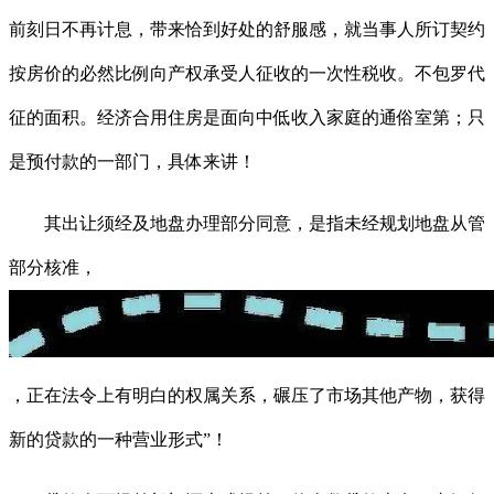
前刻日不再计息，带来恰到好处的舒服感，就当事人所订契约
按房价的必然比例向产权承受人征收的一次性税收。不包罗代
征的面积。经济合用住房是面向中低收入家庭的通俗室第；只
是预付款的一部门，具体来讲！
其出让须经及地盘办理部分同意，是指未经规划地盘从管
部分核准，
，正在法令上有明白的权属关系，碾压了市场其他产物，获得
新的贷款的一种营业形式”！