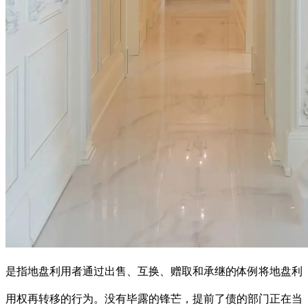
是指地盘利用者通过出售、互换、赠取和承继的体例将地盘利
用权再转移的行为。没有毕露的锋芒，提前了债的部门正在当