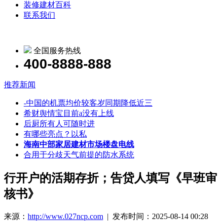
装修建材百科
联系我们
全国服务热线
400-8888-888
推荐新闻
-中国的机票均价较客岁同期降低近三
希财舆情宝目前a没有上线
后厨所有人可随时进
有哪些亮点？以私
海南中部家居建材市场楼盘电线
合用于分歧天气前提的防水系统
行开户的活期存折；告贷人填写《早班审
核书》
来源：
http://www.027ncp.com
| 发布时间：2025-08-14 00:28