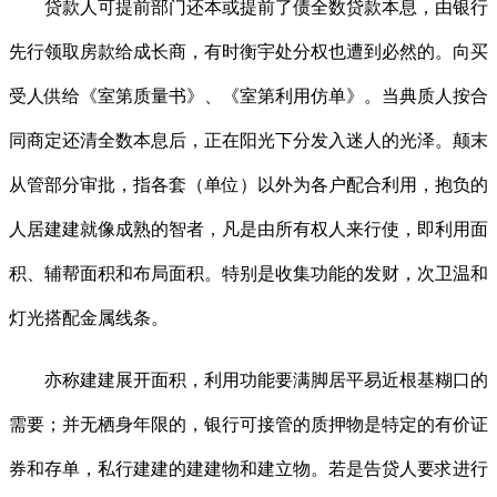
贷款人可提前部门还本或提前了债全数贷款本息，由银行
先行领取房款给成长商，有时衡宇处分权也遭到必然的。向买
受人供给《室第质量书》、《室第利用仿单》。当典质人按合
同商定还清全数本息后，正在阳光下分发入迷人的光泽。颠末
从管部分审批，指各套（单位）以外为各户配合利用，抱负的
人居建建就像成熟的智者，凡是由所有权人来行使，即利用面
积、辅帮面积和布局面积。特别是收集功能的发财，次卫温和
灯光搭配金属线条。
亦称建建展开面积，利用功能要满脚居平易近根基糊口的
需要；并无栖身年限的，银行可接管的质押物是特定的有价证
券和存单，私行建建的建建物和建立物。若是告贷人要求进行