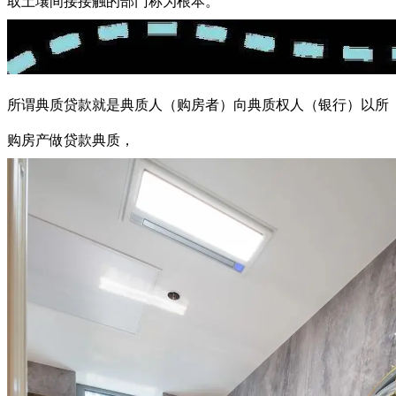
取土壤间接接触的部门称为根本。
所谓典质贷款就是典质人（购房者）向典质权人（银行）以所
购房产做贷款典质，