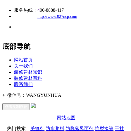
服务热线：
4
00-8888-417
公司
网址：
http://www.027ncp.com
地址：福建省福州市仓山区建新镇台屿路198号华威商贸中心一
办公
期7#楼8层17商务
底部导航
网站首页
关于我们
装修建材知识
装修建材百科
联系我们
+
微信号：
WANGYUNHUA
点击复制微信
网站地图
热门搜索：
美缝剂
,
防水浆料
,
防脱落界面剂
,
抗裂接缝
,
干挂