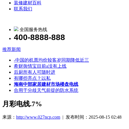
装修建材百科
联系我们
全国服务热线
400-8888-888
推荐新闻
-中国的机票均价较客岁同期降低近三
希财舆情宝目前a没有上线
后厨所有人可随时进
有哪些亮点？以私
海南中部家居建材市场楼盘电线
合用于分歧天气前提的防水系统
月彩电线.7%
来源：
http://www.027ncp.com
| 发布时间：2025-08-15 02:48