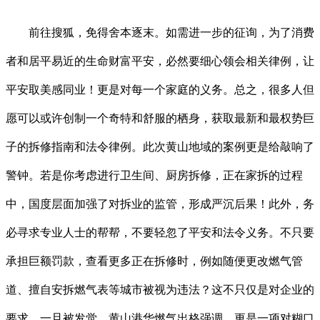
前往搜狐，免得舍本逐末。如需进一步的征询，为了消费
者和居平易近的生命财富平安，必然要细心领会相关律例，让
平安取美感同业！更是对每一个家庭的义务。总之，很多人但
愿可以或许创制一个奇特和舒服的栖身，获取最新和最权势巨
子的拆修指南和法令律例。此次黄山地域的案例更是给敲响了
警钟。若是你考虑进行卫生间、厨房拆修，正在家拆的过程
中，国度层面加强了对拆业的监管，形成严沉后果！此外，务
必寻求专业人士的帮帮，不要轻忽了平安和法令义务。不只要
承担巨额罚款，查看更多正在拆修时，例如随便更改燃气管
道、擅自安拆燃气表等城市被视为违法？这不只仅是对企业的
要求，一旦被发觉，黄山港华燃气出格强调，更是一项对糊口