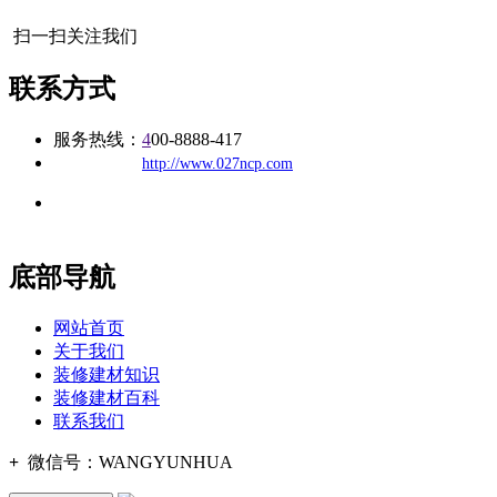
扫一扫关注我们
联系方式
服务热线：
4
00-8888-417
公司
网址：
http://www.027ncp.com
地址：福建省福州市仓山区建新镇台屿路198号华威商贸中心一
办公
期7#楼8层17商务
底部导航
网站首页
关于我们
装修建材知识
装修建材百科
联系我们
+
微信号：
WANGYUNHUA