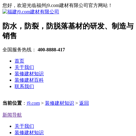
您好，欢迎光临福州j9.com建材有限公司官方网站！
防水，防裂，防脱落基材的研发、制造与
销售
全国服务热线：
400-8888-417
首页
关于我们
装修建材知识
装修建材百科
联系我们
当前位置
：
j9.com
>
装修建材知识
>
返回
新闻导航
关于我们
装修建材知识