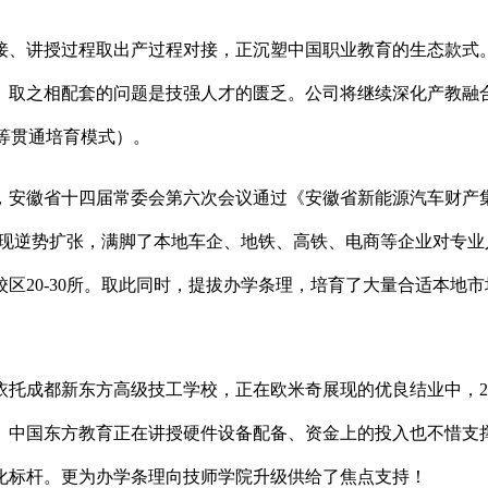
、讲授过程取出产过程对接，正沉塑中国职业教育的生态款式。
。取之相配套的问题是技强人才的匮乏。公司将继续深化产教融
3等贯通培育模式）。
安徽省十四届常委会第六次会议通过《安徽省新能源汽车财产集
年仍实现逆势扩张，满脚了本地车企、地铁、高铁、电商等企业对专
区20-30所。取此同时，提拔办学条理，培育了大量合适本地市
都新东方高级技工学校，正在欧米奇展现的优良结业中，2023
。中国东方教育正在讲授硬件设备配备、资金上的投入也不惜支
化标杆。更为办学条理向技师学院升级供给了焦点支持！