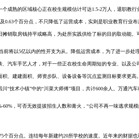
一个成熟的区域核心正在校生规模估计可达1.5-2万人，退职
72个及0.63个百分点，不只降低了运营成本，实则是职业教育行
旧摊销取房钱持平或略高，为处所实践供给了标的目的取动能。
6年当前将以5亿以内的性开支为从。降低运营成本，为了进一步
铁、汽车手艺人才，对于一些正在校生命周期短的专业、以及公
面积、建建面积、师资步队、设备设备等沉点监测目标要求更高
“技术小镇”中的“川菜大师傅”项目，共计600余人。万通汽车
60%，可否无效提拔招生人数和膏火，“公司不再一味逃求规
5个百分点。连结每年新建约20所学校的速度。近年来的财据也证