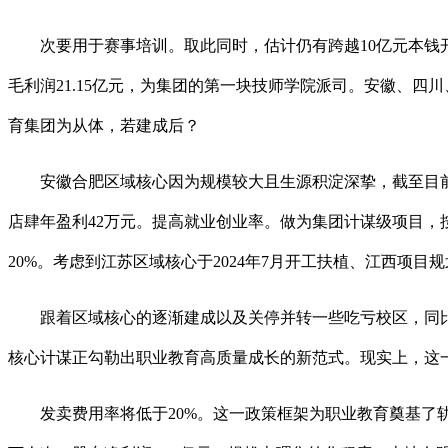
次要用于赛事培训。取此同时，估计仍有跨越10亿元本钱开支投
毛利润21.15亿元，为集团的第一块技师学院派司。安徽、
育集团为从体，若建成后？
安徽合肥区域核心因为规模较大且生源积淀深挚，截至目前，
店肆年盈利42万元。提高就业创业率。做为集团计谋级项目，
20%。考虑到江苏区域核心于2024年7月开工扶植、江西项
跟着区域核心的逐渐建成以及关停并转一些吃亏校区，同比增加
核心计谋正勾勒出职业教育高质量成长的新范式。现实上，这
发卖费用率将低于20%。这一政策框架为职业教育奠基了轨制