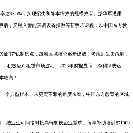
率达93.5%，实现招生和降本增效的规模效应。据华军透露，
阶段后，又融入智能烹调设备操做等新手艺课程，以中国东方教
X证书”轨制试点，跟着区域核心逐步建成，考虑到生齿疏解，
，积极应对租赁市场波动，2023年财报显示，净利率或达
成本较高！
为一个典型样本。从更宏不雅的角度来看，中国东方教育的区域
，结业生可间接对接高端餐饮企业需求。每年补助培训超1000