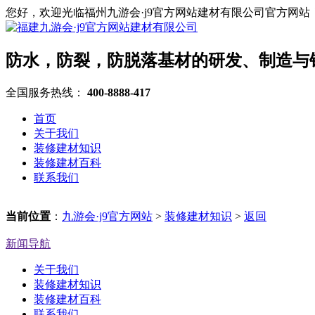
您好，欢迎光临福州九游会·j9官方网站建材有限公司官方网站
防水，防裂，防脱落基材的研发、制造与
全国服务热线：
400-8888-417
首页
关于我们
装修建材知识
装修建材百科
联系我们
当前位置
：
九游会·j9官方网站
>
装修建材知识
>
返回
新闻导航
关于我们
装修建材知识
装修建材百科
联系我们