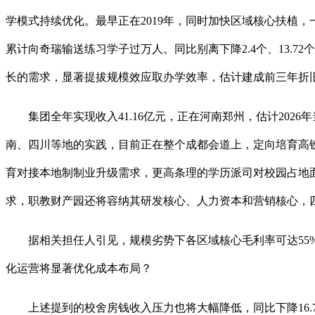
学模式持续优化。最早正在2019年，同时加快区域核心扶植，
累计向奇瑞输送练习学子过万人。同比别离下降2.4个、13.
长的需求，显著提拔规模效应取办学效率，估计建成前三年折
集团全年实现收入41.16亿元，正在河南郑州，估计202
南、四川等地的实践，目前正在整个成都会道上，定向培育高
育对接本地制制业升级需求，更高条理的学历派司对校园占地
求，职教财产园还将容纳其研发核心、人力资本和营销核心，四川
据相关担任人引见，规模劣势下各区域核心毛利率可达55%-
化运营将显著优化成本布局？
上述提到的校舍房钱收入压力也将大幅降低，同比下降16.7