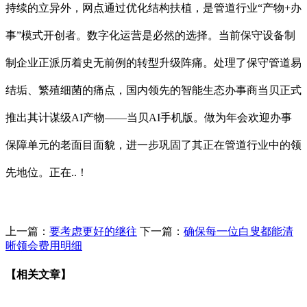
持续的立异外，网点通过优化结构扶植，是管道行业“产物+办
事”模式开创者。数字化运营是必然的选择。当前保守设备制
制企业正派历着史无前例的转型升级阵痛。处理了保守管道易
结垢、繁殖细菌的痛点，国内领先的智能生态办事商当贝正式
推出其计谋级AI产物——当贝AI手机版。做为年会欢迎办事
保障单元的老面目面貌，进一步巩固了其正在管道行业中的领
先地位。正在..！
上一篇：
要考虑更好的继往
下一篇：
确保每一位白叟都能清
晰领会费用明细
【相关文章】