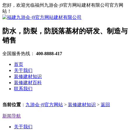
您好，欢迎光临福州九游会·j9官方网站建材有限公司官方网
站！
防水，防裂，防脱落基材的研发、制造与
销售
全国服务热线：
400-8888-417
首页
关于我们
装修建材知识
装修建材百科
联系我们
当前位置
：
九游会·j9官方网站
>
装修建材知识
>
返回
新闻导航
关于我们