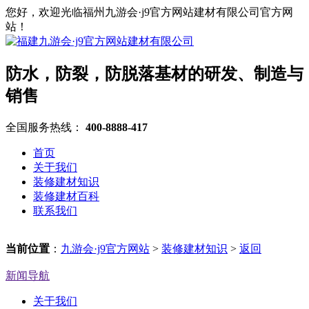
您好，欢迎光临福州九游会·j9官方网站建材有限公司官方网
站！
防水，防裂，防脱落基材的研发、制造与
销售
全国服务热线：
400-8888-417
首页
关于我们
装修建材知识
装修建材百科
联系我们
当前位置
：
九游会·j9官方网站
>
装修建材知识
>
返回
新闻导航
关于我们