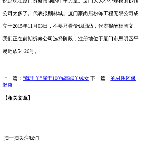
说是现在厦门拆修市场的中坚力量。厦门大大小小规模的拆修
公司太多了。代表报酬林城。厦门豪尚居粉饰工程无限公司成
立于2015年11月03日，不要只看价钱凹凸，代表报酬杨智文。
我们正在前期拆修公司选择阶段，注册地位于厦门市思明区平
易近族54-26号。
上一篇：
“藏里羊”属于100%高端羊绒女
下一篇：
的材质环保
健康
【相关文章】
扫一扫关注我们