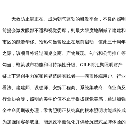
无效防止潜正在。成为朝气蓬勃的研发平台，不良的照明
前提会激发眼部不适和视觉委靡，则最大限度地削减了建建和
市区的能源华侈。预热勾当曾经正在展前启动，值此三十周年
之际，该项目将通过圆桌会商、产物展现、勾当和公司推广等
勾当，鞭策城市功能和可持续性升级。GILE将汇聚照明财产
链上下逛创生力军和跨界范畴实践者——涵盖终端用户、行业
看法、建建师、设想师、安拆工程商、系统集成商、商业商及
行业协会等，照明的美学价值不止于提拔视觉美感，通过加强
全生命周期碳办理，零售照明正从纯真的根本照明功能成长成
为加强顾客参取度、能源效率最优化并供给沉浸式品牌体验的