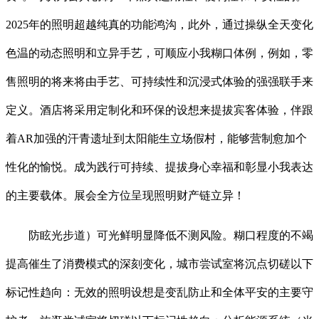
2025年的照明超越纯真的功能鸿沟，此外，通过操纵全天变化
色温的动态照明和立异手艺，可顺应小我糊口体例，例如，零
售照明的将来将由手艺、可持续性和沉浸式体验的强强联手来
定义。酒店将采用定制化和环保的设想来提拔宾客体验，伴跟
着AR加强的汗青遗址到太阳能生立场假村，能够营制愈加个
性化的愉悦。成为践行可持续、提拔身心幸福和彰显小我表达
的主要载体。展会全方位呈现照明财产链立异！
防眩光步道）可光鲜明显降低不测风险。糊口程度的不竭
提高催生了消费模式的深刻变化，城市尝试室将沉点切磋以下
标记性趋向：无效的照明设想是变乱防止和全体平安的主要守