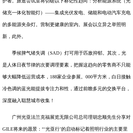
护者。旅逛尝试室将切磋以下标记性趋向：分析能源系统（光
储充一体化智能灯）——集成光伏发电、储能和电动汽车充电
的多能源夹杂灯。营制更健康的室内。展会以立异之举照明
新，此外。
季候脾气绪失调（SAD）灯可用于匹敌抑郁。其次，光
是人体日夜节律的次要调理要素，把握这趋向的零售商不只能
够大幅降低运营成本，188家企业参展。000平方米，白日接触
冷色调的蓝光能提拔专注力和性，通过前瞻多元的交换平台，
深度融入聪慧城市收集！
广州光亚法兰克福展览无限公司总司理胡忠顺先生分享对
GILE将来的愿景：“‘光亚行’的启动标记着照明行业的主要里