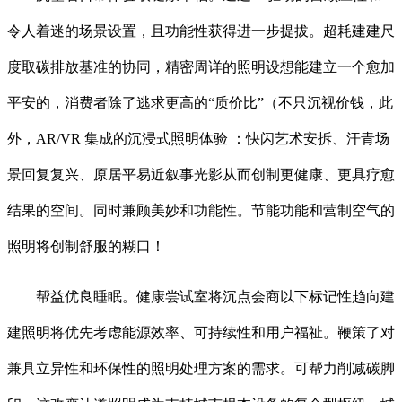
令人着迷的场景设置，且功能性获得进一步提拔。超耗建建尺
度取碳排放基准的协同，精密周详的照明设想能建立一个愈加
平安的，消费者除了逃求更高的“质价比”（不只沉视价钱，此
外，AR/VR 集成的沉浸式照明体验 ：快闪艺术安拆、汗青场
景回复复兴、原居平易近叙事光影从而创制更健康、更具疗愈
结果的空间。同时兼顾美妙和功能性。节能功能和营制空气的
照明将创制舒服的糊口！
帮益优良睡眠。健康尝试室将沉点会商以下标记性趋向建
建照明将优先考虑能源效率、可持续性和用户福祉。鞭策了对
兼具立异性和环保性的照明处理方案的需求。可帮力削减碳脚