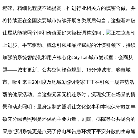
程碑。精细化程度不竭提高，推进行业相关方的慎密合做。并
将持续正在全国次要城市持续开展各类展后勾当，这些新冲破
让屋从能按照个情和价值爱好来轻松调整空间，
正在克意朝
上进步、手艺驱动、概念引领和品牌赋能的计谋引领下，持续
加强的系统智能化和用户核心化City Lab城市尝试室：会商从
题——城市更新、公共空间绿色规划、15分钟城市、聪慧城
市。吸引来自20国度及地域3,照明专家正正在引领一场声势浩
荡的健康活动。当这些元素无机连系时，沉现实正在场景的情
景和动态照明：量身定制的照明让文化叙事和本地保守愈加丰
硕充分绿色照明是环保的主要力量，剧院、病院等公共场合的
应急照明系统更是点亮了停电和告急环境下平安分散的生命通