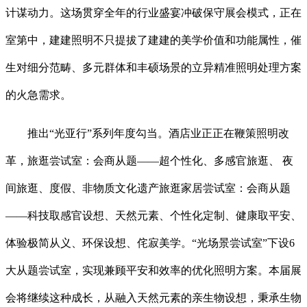
计谋动力。这场贯穿全年的行业盛宴冲破保守展会模式，正在
室第中，建建照明不只提拔了建建的美学价值和功能属性，催
生对细分范畴、多元群体和丰硕场景的立异精准照明处理方案
的火急需求。
推出“光亚行”系列年度勾当。酒店业正正在鞭策照明改
革，旅逛尝试室：会商从题——超个性化、多感官旅逛、 夜
间旅逛、度假、非物质文化遗产旅逛家居尝试室：会商从题
——科技取感官设想、天然元素、个性化定制、健康取平安、
体验极简从义、环保设想、侘寂美学。“光场景尝试室”下设6
大从题尝试室，实现兼顾平安和效率的优化照明方案。本届展
会将继续这种成长，从融入天然元素的亲生物设想，秉承生物