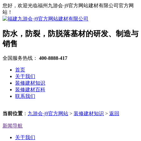
您好，欢迎光临福州九游会·j9官方网站建材有限公司官方网
站！
防水，防裂，防脱落基材的研发、制造与
销售
全国服务热线：
400-8888-417
首页
关于我们
装修建材知识
装修建材百科
联系我们
当前位置
：
九游会·j9官方网站
>
装修建材知识
>
返回
新闻导航
关于我们