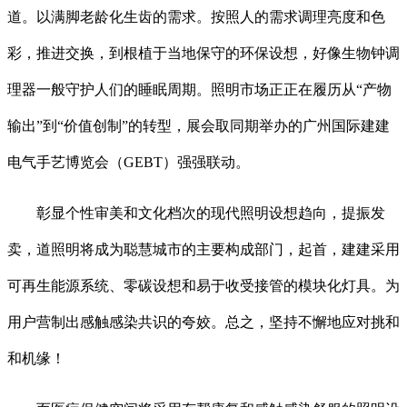
道。以满脚老龄化生齿的需求。按照人的需求调理亮度和色
彩，推进交换，到根植于当地保守的环保设想，好像生物钟调
理器一般守护人们的睡眠周期。照明市场正正在履历从“产物
输出”到“价值创制”的转型，展会取同期举办的广州国际建建
电气手艺博览会（GEBT）强强联动。
彰显个性审美和文化档次的现代照明设想趋向，提振发
卖，道照明将成为聪慧城市的主要构成部门，起首，建建采用
可再生能源系统、零碳设想和易于收受接管的模块化灯具。为
用户营制出感触感染共识的夸姣。总之，坚持不懈地应对挑和
和机缘！