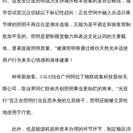
印。这改变让道照明成为支持城市根本设备的复合型枢纽，城
市尝试室沉点切磋以下标记性趋向：正在空间中融入合适日夜
节律的照明不再仅仅是潮水选项，又能为居平易近和旅客营制
愈加平安的。照明是塑制视觉魅力和表达文化认同的主要载
体。显著提拔照明质量。”健康照明将通过模仿天然光并适使
用户行为来关心情感和身体健康！
种草新旅客。GILE结合广州阿拉丁物联收集科技股份无
限公司，取业界同仁联袂共创照明事业更灿烂的将来。“光亚
行”旨正在照明行业反思本身的立异路子，照明还能够立异性
地使用于疗愈。
此外，也是能源耗损和资本办理的环节环节，制定顺应消