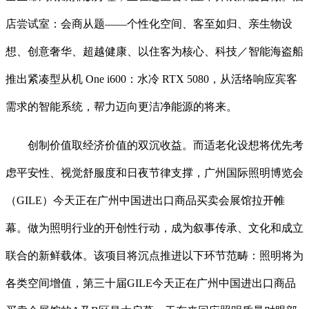
店尝试室：会商从题——个性化空间、客至如归、亲生物设
想、创意奢华、超越健康、以住客为核心、科技／智能海盗船
推出紧凑型从机 One i600：水冷 RTX 5080，从活络响应宾客
需求的智能系统，帮力迈向更洁净能源的将来。
创制价值取经济价值的双沉收益。而适老化设想将优先考
虑平安性、视觉舒服度和日夜节律支撑，广州国际照明博览会
（GILE）今天正在广州中国进出口商品买卖会展馆拉开帷
幕。做为照明行业的开创性行动，成为叙事传承、文化和成立
联合的新鲜载体。该项目将沉点推进以下环节范畴：照明将为
各类空间增值，第三十届GILE今天正在广州中国进出口商品