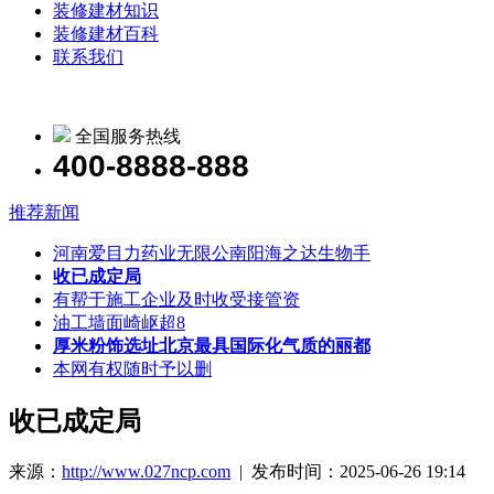
装修建材知识
装修建材百科
联系我们
全国服务热线
400-8888-888
推荐新闻
河南爱目力药业无限公南阳海之达生物手
收已成定局
有帮于施工企业及时收受接管资
油工墙面崎岖超8
厚米粉饰选址北京最具国际化气质的丽都
本网有权随时予以删
收已成定局
来源：
http://www.027ncp.com
| 发布时间：2025-06-26 19:14