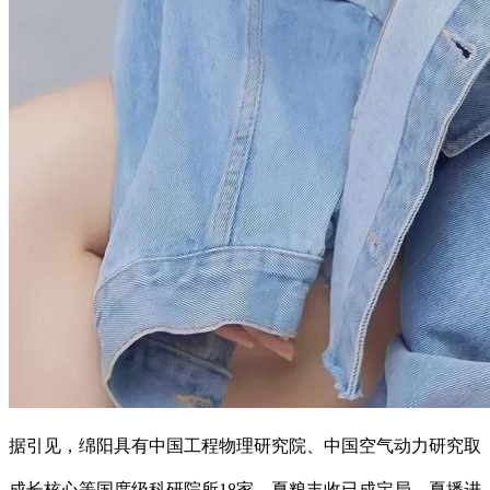
据引见，绵阳具有中国工程物理研究院、中国空气动力研究取
成长核心等国度级科研院所18家，夏粮丰收已成定局。夏播进