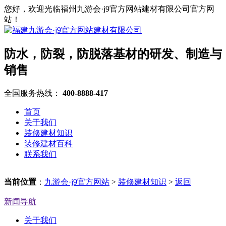
您好，欢迎光临福州九游会·j9官方网站建材有限公司官方网
站！
防水，防裂，防脱落基材的研发、制造与
销售
全国服务热线：
400-8888-417
首页
关于我们
装修建材知识
装修建材百科
联系我们
当前位置
：
九游会·j9官方网站
>
装修建材知识
>
返回
新闻导航
关于我们