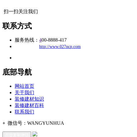
扫一扫关注我们
联系方式
服务热线：
4
00-8888-417
公司
网址：
http://www.027ncp.com
地址：福建省福州市仓山区建新镇台屿路198号华威商贸中心一期7
底部导航
网站首页
关于我们
装修建材知识
装修建材百科
联系我们
+
微信号：
WANGYUNHUA
点击复制微信