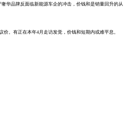
元，保守奢华品牌反面临新能源车企的冲击，价钱和是销量回升的从
议价。有正在本年4月走访发觉，价钱和短期内或难平息。