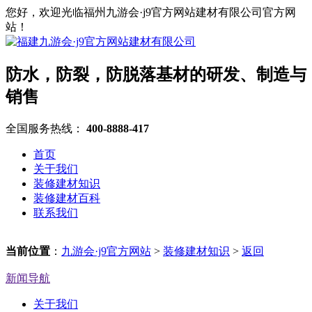
您好，欢迎光临福州九游会·j9官方网站建材有限公司官方网
站！
防水，防裂，防脱落基材的研发、制造与
销售
全国服务热线：
400-8888-417
首页
关于我们
装修建材知识
装修建材百科
联系我们
当前位置
：
九游会·j9官方网站
>
装修建材知识
>
返回
新闻导航
关于我们