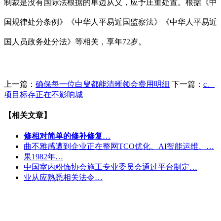
制裁是没有国际法根据的单边从义，应予庄重处置。根据《中
国规律处分条例》《中华人平易近国监察法》《中华人平易近
国人员政务处分法》等相关，享年72岁。
上一篇：
确保每一位白叟都能清晰领会费用明细
下一篇：
c、
项目标存正在不影响城
【相关文章】
修相对简单的修补修复
…
曲不雅感遭到企业正在整网TCO优化、AI智能运维、…
果1982年…
中国室内粉饰协会施工专业委员会通过平台制定…
业从应熟悉相关法令…