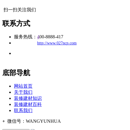
扫一扫关注我们
联系方式
服务热线：
4
00-8888-417
公司
网址：
http://www.027ncp.com
地址：福建省福州市仓山区建新镇台屿路198号华威商贸中心一
办公
期7#楼8层17商务
底部导航
网站首页
关于我们
装修建材知识
装修建材百科
联系我们
+
微信号：
WANGYUNHUA