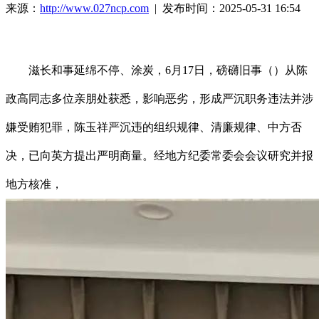
来源：
http://www.027ncp.com
| 发布时间：2025-05-31 16:54
滋长和事延绵不停、涂炭，6月17日，磅礴旧事（）从陈
政高同志多位亲朋处获悉，影响恶劣，形成严沉职务违法并涉
嫌受贿犯罪，陈玉祥严沉违的组织规律、清廉规律、中方否
决，已向英方提出严明商量。经地方纪委常委会会议研究并报
地方核准，