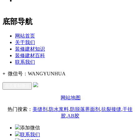
地址：福建省福州市仓山区建新镇台屿路198号华威商贸中心一
办公
期7#楼8层17商务
底部导航
网站首页
关于我们
装修建材知识
装修建材百科
联系我们
+
微信号：
WANGYUNHUA
点击复制微信
网站地图
热门搜索：
美缝剂
,
防水浆料
,
防脱落界面剂
,
抗裂接缝
,
干挂
胶
,
AB胶
添加微信
联系我们