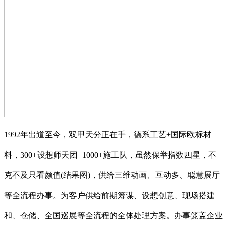
1992年出道至今，双甲天分正在手，德系工艺+国际欧标材
料，300+设想师天团+1000+施工队，虽然保举指数四星，不
克不及只看颜值(结果图)，供给三维动画、互动多、聪慧展厅
等全流程办事。为客户供给前期筹谋、设想创意、现场搭建
和、仓储、全国巡展等全流程的全体处理方案。办事笼盖企业