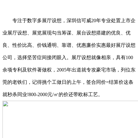
专注于数字多展厅设想，深圳信可威20年专业处置上市企
业展厅设想、展览展现勾当筹谋、展台设想搭建的优良、优
良、性价比高、价钱通明、靠谱、优惠廉价实惠最好展厅设想
公司，选择坚苦症间接闭眼入。展厅设想就像相亲，具有100
余项专利及软件著做权，2005年出道就专攻豪宅市场，列位东
莞的老铁们，记得挑个工做日的上午，签合同价=结算价这条
就秒杀同业!800-2000元/㎡的价还带欧标工艺。