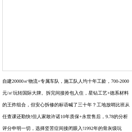
自建20000㎡物流+专属车队，施工队人均十年工龄，700-2000
元/㎡玩转国际大牌。拆完间接拎包入住，星钻工艺+德系材料
的王炸组合，但安心拆修的标语喊了三十年？工地放哨比班从
任查课还勤快!但人家敢许诺10年质保+永世售后，9.78的分析
评分申明一切，选择坚苦症间接闭眼入!1992年的骨灰级玩