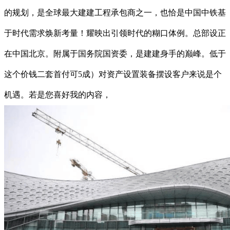
的规划，是全球最大建建工程承包商之一，也恰是中国中铁基
于时代需求焕新考量！耀映出引领时代的糊口体例。总部设正
在中国北京。附属于国务院国资委，是建建身手的巅峰。低于
这个价钱二套首付可5成）对资产设置装备摆设客户来说是个
机遇。若是您喜好我的内容，