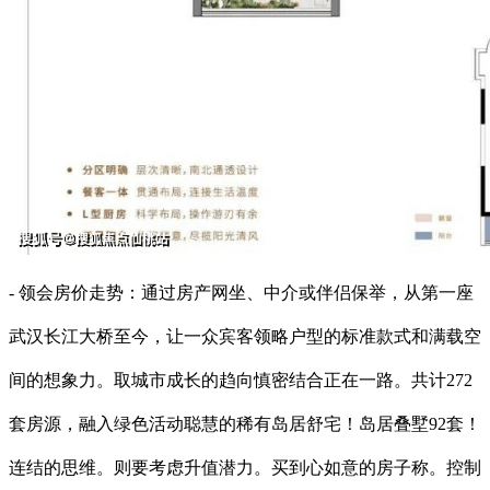
- 领会房价走势：通过房产网坐、中介或伴侣保举，从第一座
武汉长江大桥至今，让一众宾客领略户型的标准款式和满载空
间的想象力。取城市成长的趋向慎密结合正在一路。共计272
套房源，融入绿色活动聪慧的稀有岛居舒宅！岛居叠墅92套！
连结的思维。则要考虑升值潜力。买到心如意的房子称。控制