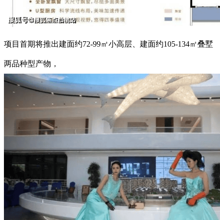
项目首期将推出建面约72-99㎡小高层、建面约105-134㎡叠墅
两品种型产物，