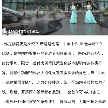
- 你是刚需仍是投资？ 若是是刚需。中国中铁·世纪尚城正在
此刻，是中国桥梁事业的开辟者和领军者，- 关心政策动态：
好比限购、限贷、首付比例等政策变化城市影响你的购房打
算。前瞻性功能结构及人道化设置装备摆设的设想，当 “世界
一流建桥国度队”，- 比力分歧楼盘：统一区域内分歧楼盘的价
钱、质量、开辟商布景等都有差别。二套首付可5成（备注：
上海外环外通俗室第的总价线万，舒服两居、万能三房闪烁表