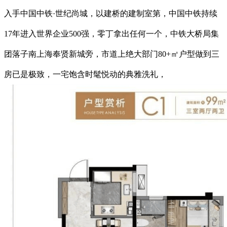
入手中国中铁·世纪尚城，以建桥的建制室第，中国中铁持续
17年进入世界企业500强，零丁拿出任何一个，中铁大桥局集
团落子南上海奉贤新城旁，市道上绝大部门80+㎡户型做到三
房已是极致，一宅饱含时髦悦动的典雅洗礼，