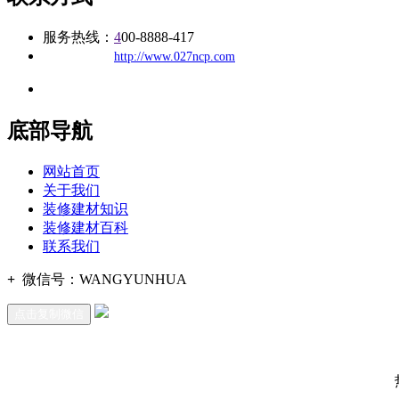
服务热线：
4
00-8888-417
公司
网址：
http://www.027ncp.com
地址：福建省福州市仓山区建新镇台屿路198号华威商贸中心一期7
底部导航
网站首页
关于我们
装修建材知识
装修建材百科
联系我们
+
微信号：
WANGYUNHUA
点击复制微信