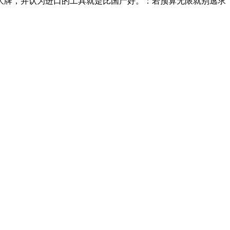
大牌，并认为进口的工具就是比国产好。：若预算无限就别逃求