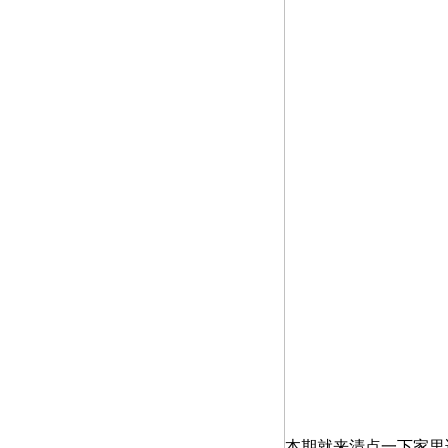
本期就来清点一下家里