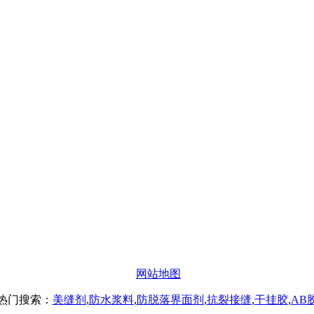
办公
#楼8层17商务
网站地图
热门搜索：
美缝剂
,
防水浆料
,
防脱落界面剂
,
抗裂接缝
,
干挂胶
,
AB